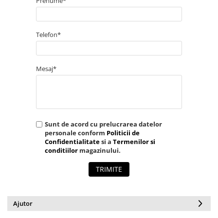
Numaratori si alfabetare
Prenume*
Tablite educative
Telefon*
Mesaj*
Sunt de acord cu prelucrarea datelor
personale conform
Politicii de
Confidentialitate
si a
Termenilor si
conditiilor
magazinului.
TRIMITE
Ajutor