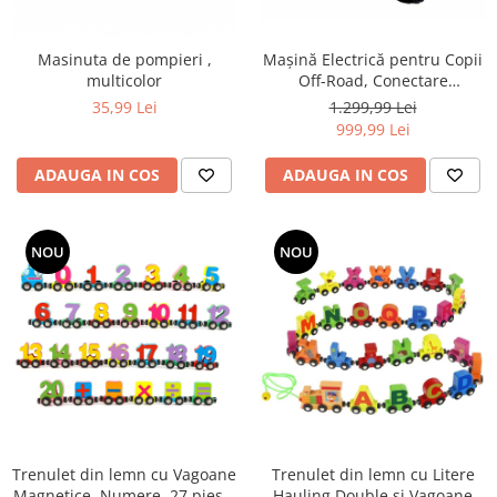
Mașină Electrică pentru Copii
Masinuta de pompieri ,
Off-Road, Conectare
multicolor
Bluetooth, telecomandă,
1.299,99 Lei
35,99 Lei
Tracțiune Integrală, Lumina
999,99 Lei
Intermitenta, Baterie 12V 7Ah,
120x63x68cm, Alb
ADAUGA IN COS
ADAUGA IN COS
NOU
NOU
Trenulet din lemn cu Vagoane
Trenulet din lemn cu Litere
Magnetice, Numere, 27 piese,
Hauling Double si Vagoane