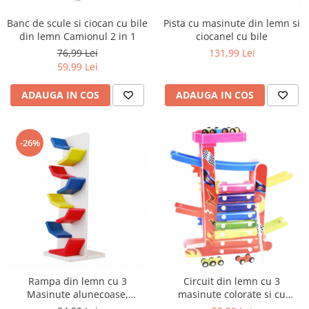
Banc de scule si ciocan cu bile
Pista cu masinute din lemn si
din lemn Camionul 2 in 1
ciocanel cu bile
76,99 Lei
131,99 Lei
59,99 Lei
ADAUGA IN COS
ADAUGA IN COS
-26%
Rampa din lemn cu 3
Circuit din lemn cu 3
Masinute alunecoase,
masinute colorate si cu
multicolor
xilofon