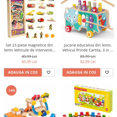
Set 23 piese magnetice din
Jucarie educativa din lemn,
lemn Vehicule de interventie
Vehicul Prinde Cartita, 3 in 1,
Magnetic Stickers ,multicolor
multicolor
49,99 Lei
89,99 Lei
45,99 Lei
82,99 Lei
ADAUGA IN COS
ADAUGA IN COS
-14%