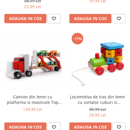
34,99 Lei
59,99 Lei
25,99 Lei
ADAUGA IN COS
ADAUGA IN COS
-17%
Camion din lemn cu
Locomotiva de tras din lemn
platforma si masinute Top
cu sortator cuburi si
Bright, multicolor
chitaitoare
139,99 Lei
35,99 Lei
29,99 Lei
ADAUGA IN COS
ADAUGA IN COS