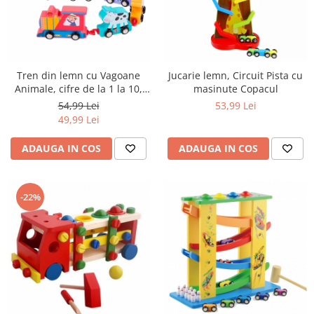
Numaratori si alfabetare
Tablite educative
Tren din lemn cu Vagoane
Jucarie lemn, Circuit Pista cu
Animale, cifre de la 1 la 10,
masinute Copacul
multicolor
54,99 Lei
53,99 Lei
49,99 Lei
ADAUGA IN COS
ADAUGA IN COS
-22%