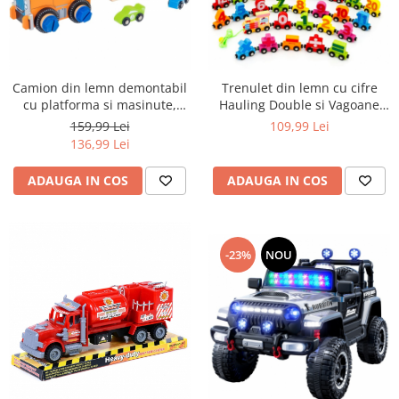
Camion din lemn demontabil
Trenulet din lemn cu cifre
cu platforma si masinute,
Hauling Double si Vagoane
multicolor
Magnetice, multicolor
159,99 Lei
109,99 Lei
136,99 Lei
ADAUGA IN COS
ADAUGA IN COS
-23%
NOU