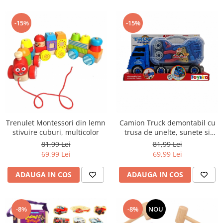
-15%
-15%
Trenulet Montessori din lemn
Camion Truck demontabil cu
stivuire cuburi, multicolor
trusa de unelte, sunete si
lumini, multicolor
81,99 Lei
81,99 Lei
69,99 Lei
69,99 Lei
ADAUGA IN COS
ADAUGA IN COS
-8%
-8%
NOU