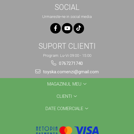
SOCIAL
Urmareste-ne in social media
SUPORT CLIENTI
Program: Lu-Vi 09:00 - 15:00
0767271740
toyska.comenzi@gmail.com
MAGAZINUL MEU
CLIENTI
DATE COMERCIALE