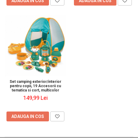
ADAUGA IN COS
ADAUGA IN COS
Set camping exterior/interior
pentru copii, 19 Accesorii cu
tematica si cort, multicolor
149,99 Lei
ADAUGA IN COS