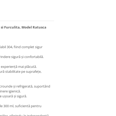
a si Furculita, Model Ratusca
dabil 304, fiind complet sigur
indere sigură și confortabilă.
o experiență mai plăcută.
ră stabilitate pe suprafețe,
microunde și refrigerată, suportând
inere igienică.
e ușoară și sigură.
de 300 ml, suficientă pentru
piilor, oferindu-le independență