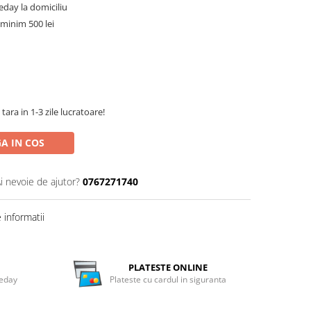
meday la domiciliu
minim 500 lei
tara in 1-3 zile lucratoare!
A IN COS
i nevoie de ajutor?
0767271740
informatii
PLATESTE ONLINE
meday
Plateste cu cardul in siguranta