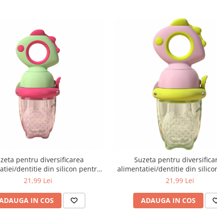
zeta pentru diversificarea
Suzeta pentru diversifica
atiei/dentitie din silicon pentru
alimentatiei/dentitie din silic
si piure proaspat, Verde/Fucsia
fructe si piure proaspat, Ro
21,99 Lei
21,99 Lei
ADAUGA IN COS
ADAUGA IN COS