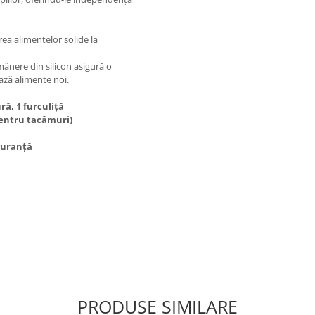
ea alimentelor solide la
mânere din silicon asigură o
ează alimente noi.
ră, 1 furculiță
(pentru tacâmuri)
guranță
PRODUSE SIMILARE