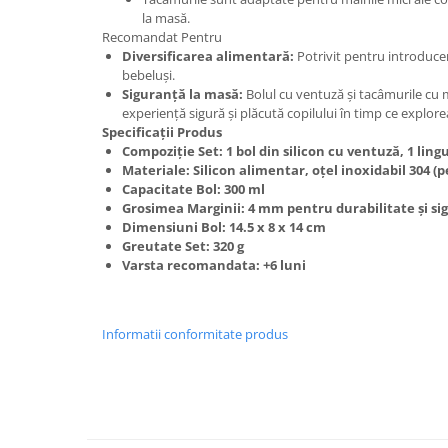
la masă.
Recomandat Pentru
Diversificarea alimentară:
Potrivit pentru introducer
bebeluși.
Siguranță la masă:
Bolul cu ventuză și tacâmurile cu 
experiență sigură și plăcută copilului în timp ce explor
Specificații Produs
Compoziție Set: 1 bol din silicon cu ventuză, 1 lingu
Materiale: Silicon alimentar, oțel inoxidabil 304 
Capacitate Bol: 300 ml
Grosimea Marginii: 4 mm pentru durabilitate și si
Dimensiuni Bol: 14.5 x 8 x 14 cm
Greutate Set: 320 g
Varsta recomandata: +6 luni
Informatii conformitate produs