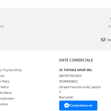
dia
Pr
to
DATE COMERCIALE
u Toyska Shop
SC TOYSKA SHOP SRL
par
J40/20109/2023
 Plata
RO49003832
e Retur
Strada Pancota nr.62, Sector
2
de Retur
Bucuresti
Produselor
ookies
Contacteaza-ne