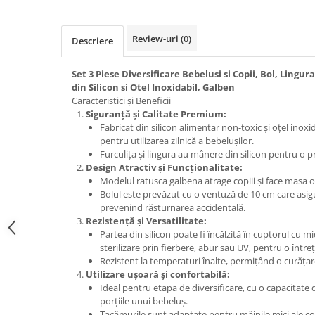
Review-uri
(0)
Descriere
Set 3 Piese Diversificare Bebelusi si Copii, Bol, Lingur
din Silicon si Otel Inoxidabil, Galben
Caracteristici și Beneficii
Siguranță și Calitate Premium:
Fabricat din silicon alimentar non-toxic și oțel inoxi
pentru utilizarea zilnică a bebelușilor.
Furculița și lingura au mânere din silicon pentru o pr
Design Atractiv și Funcționalitate:
Modelul ratusca galbena atrage copiii și face masa 
Bolul este prevăzut cu o ventuză de 10 cm care asigu
prevenind răsturnarea accidentală.
Rezistență și Versatilitate:
Partea din silicon poate fi încălzită în cuptorul cu 
sterilizare prin fierbere, abur sau UV, pentru o întreț
Rezistent la temperaturi înalte, permițând o curățar
Utilizare ușoară și confortabilă:
Ideal pentru etapa de diversificare, cu o capacitate 
porțiile unui bebeluș.
Tacâmurile sunt adaptate pentru mâinile mici ale co