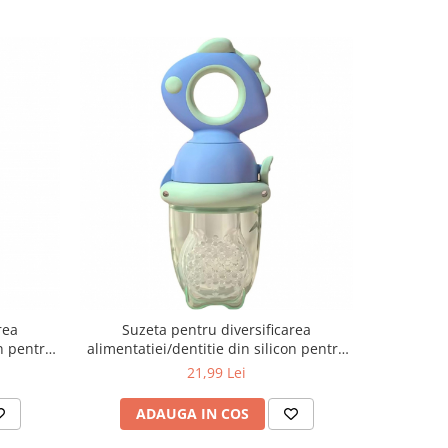
rea
Suzeta pentru diversificarea
Set 5 piese
on pentru
alimentatiei/dentitie din silicon pentru
din sil
z/Verde
fructe si piure proaspat, Albastru
21,99 Lei
ADAUGA IN COS
AD