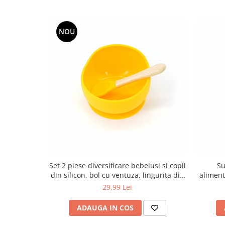
NOU
Set 2 piese diversificare bebelusi si copii
Su
din silicon, bol cu ventuza, lingurita din
aliment
lemn si silicon, fara alergeni, galben
fructe 
29,99 Lei
ADAUGA IN COS