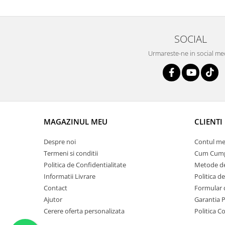
SOCIAL
Urmareste-ne in social me
MAGAZINUL MEU
CLIENTI
Despre noi
Contul me
Termeni si conditii
Cum Cum
Politica de Confidentialitate
Metode de
Informatii Livrare
Politica d
Contact
Formular 
Ajutor
Garantia 
Cerere oferta personalizata
Politica C