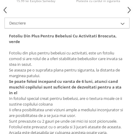
15.99 lei Easybox Sameday
Plateste cu cardul in siguranta
Descriere
Fotoliu Din Plus Pentru Bebelusi Cu Activitati Broscuta,
verde
Fotoliu din plus pentru bebelusi cu activitati, este un fotoliu
comod si are rolul de a oferi stabilitate bebelusilor care invata sa
stea in sezut.
Se aseaza pe o suprafata plana pentru siguranta, la distanta de
marginea patului.
Se poate folosi incepand cu varsta de 6 luni, atunci cand
muschii copilului sunt suficient de dezvoltati pentru a sta
in el
In fotoliul special creat pentru bebelusi, are o textura moale ce ii
sustine copilului coloana
Ii ofera posibilitatea unei viziuni ample a mediului inconjurator si
are posibilitatea de a se juca mai usor.
Sunt prevazute cu 2 gauri pe unde cei mici isi scot piciorusele.
Fotoliul este prevazut cu o arcada si 3 jucarii atasate de aceasta.
Arcada este detasabila iar culoarea acesteia poate varia.