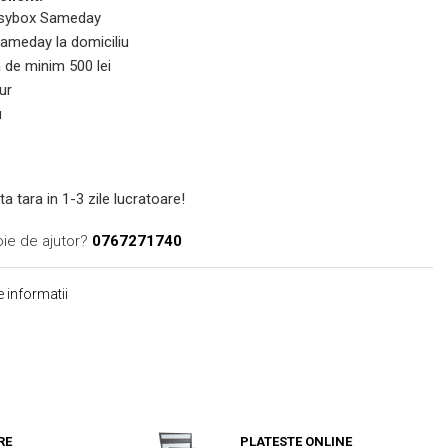
 Easybox Sameday
 Sameday la domiciliu
de minim 500 lei
ur
u
ta tara in 1-3 zile lucratoare!
oie de ajutor?
0767271740
 informatii
RE
PLATESTE ONLINE