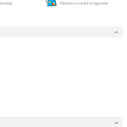
 Sameday
Plateste cu cardul in siguranta