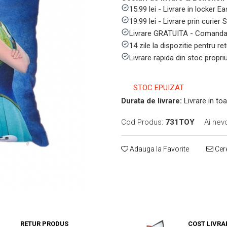
15.99 lei - Livrare in locker
19.99 lei - Livrare prin curier
Livrare GRATUITA - Comanda 
14 zile la dispozitie pentru ret
Livrare rapida din stoc propri
STOC EPUIZAT
Durata de livrare:
Livrare in toa
Cod Produs:
731TOY
Ai nev
Adauga la Favorite
Cere
RETUR PRODUS
COST LIVRA