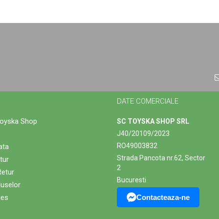
DATE COMERCIALE
Toyska Shop
SC TOYSKA SHOP SRL
J40/20109/2023
RO49003832
ata
Strada Pancota nr.62, Sector
tur
2
Retur
Bucuresti
duselor
ies
Contacteaza-ne