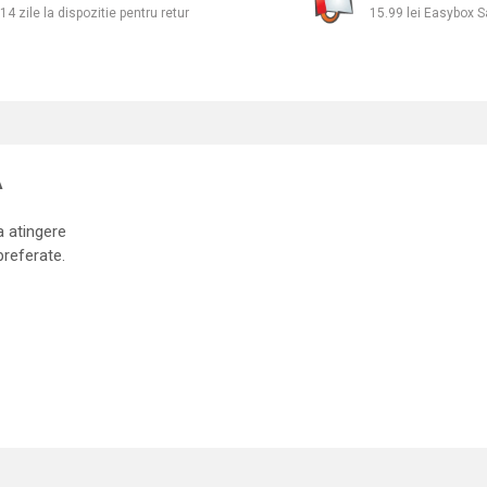
14 zile la dispozitie pentru retur
15.99 lei Easybox
A
a atingere
preferate.