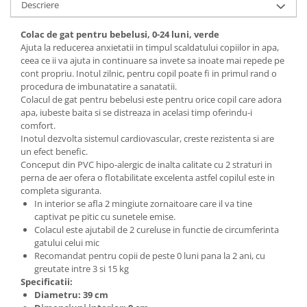
Descriere
Colac de gat pentru bebelusi, 0-24 luni, verde
Ajuta la reducerea anxietatii in timpul scaldatului copiilor in apa,
ceea ce ii va ajuta in continuare sa invete sa inoate mai repede pe
cont propriu. Inotul zilnic, pentru copil poate fi in primul rand o
procedura de imbunatatire a sanatatii.
Colacul de gat pentru bebelusi este pentru orice copil care adora
apa, iubeste baita si se distreaza in acelasi timp oferindu-i
comfort.
Inotul dezvolta sistemul cardiovascular, creste rezistenta si are
un efect benefic.
Conceput din PVC hipo-alergic de inalta calitate cu 2 straturi in
perna de aer ofera o flotabilitate excelenta astfel copilul este in
completa siguranta.
In interior se afla 2 mingiute zornaitoare care il va tine
captivat pe pitic cu sunetele emise.
Colacul este ajutabil de 2 cureluse in functie de circumferinta
gatului celui mic
Recomandat pentru copii de peste 0 luni pana la 2 ani, cu
greutate intre 3 si 15 kg
Specificatii:
Diametru: 39 cm