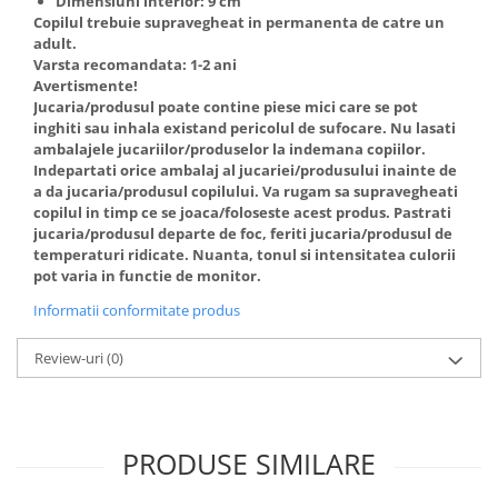
Dimensiuni interior: 9 cm
Copilul trebuie supravegheat in permanenta de catre un
adult.
Varsta recomandata: 1-2 ani
Avertismente!
Jucaria/produsul poate contine piese mici care se pot
inghiti sau inhala existand pericolul de sufocare. Nu lasati
ambalajele jucariilor/produselor la indemana copiilor.
Indepartati orice ambalaj al jucariei/produsului inainte de
a da jucaria/produsul copilului. Va rugam sa supravegheati
copilul in timp ce se joaca/foloseste acest produs. Pastrati
jucaria/produsul departe de foc, feriti jucaria/produsul de
temperaturi ridicate. Nuanta, tonul si intensitatea culorii
pot varia in functie de monitor.
Informatii conformitate produs
Review-uri
(0)
PRODUSE SIMILARE