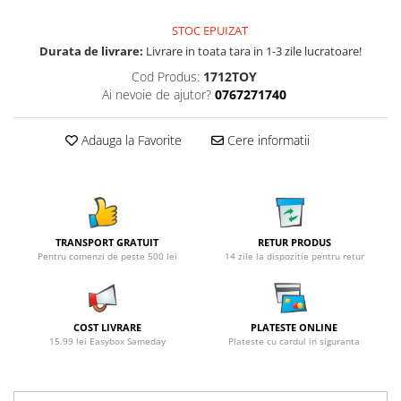
STOC EPUIZAT
Durata de livrare:
Livrare in toata tara in 1-3 zile lucratoare!
Cod Produs:
1712TOY
Ai nevoie de ajutor?
0767271740
Adauga la Favorite
Cere informatii
TRANSPORT GRATUIT
RETUR PRODUS
Pentru comenzi de peste 500 lei
14 zile la dispozitie pentru retur
COST LIVRARE
PLATESTE ONLINE
15.99 lei Easybox Sameday
Plateste cu cardul in siguranta