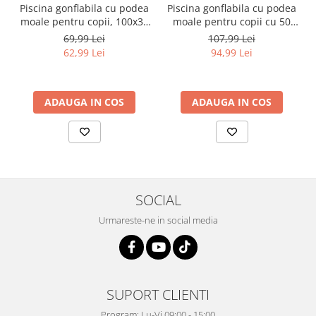
Piscina gonflabila cu podea
Piscina gonflabila cu podea
moale pentru copii, 100x35
moale pentru copii cu 50
cm, albastru
bile colorate incluse,
69,99 Lei
107,99 Lei
100x35 cm, albastru
62,99 Lei
94,99 Lei
ADAUGA IN COS
ADAUGA IN COS
SOCIAL
Urmareste-ne in social media
SUPORT CLIENTI
Program: Lu-Vi 09:00 - 15:00