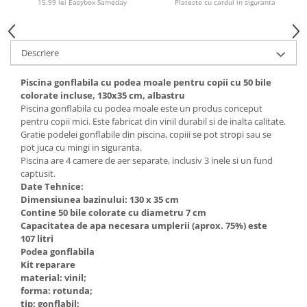
15.99 lei Easybox Sameday
Plateste cu cardul in siguranta
Descriere
Piscina gonflabila cu podea moale pentru copii cu 50 bile
colorate incluse, 130x35 cm, albastru
Piscina gonflabila cu podea moale este un produs conceput
pentru copii mici. Este fabricat din vinil durabil si de inalta calitate.
Gratie podelei gonflabile din piscina, copiii se pot stropi sau se
pot juca cu mingi in siguranta.
Piscina are 4 camere de aer separate, inclusiv 3 inele si un fund
captusit.
Date Tehnice:
Dimensiunea bazinului: 130 x 35 cm
Contine 50 bile colorate cu diametru 7 cm
Capacitatea de apa necesara umplerii (aprox. 75%) este
107 litri
Podea gonflabila
Kit reparare
material: vinil;
forma: rotunda;
tip: gonflabil;