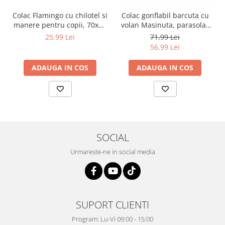
Colac Flamingo cu chilotel si
Colac gonflabil barcuta cu
manere pentru copii, 70x55
volan Masinuta, parasolar
cm, roz
detasabil si suport pentru
25,99 Lei
71,99 Lei
copii, rosu
56,99 Lei
ADAUGA IN COS
ADAUGA IN COS
SOCIAL
Urmareste-ne in social media
SUPORT CLIENTI
Program: Lu-Vi 09:00 - 15:00