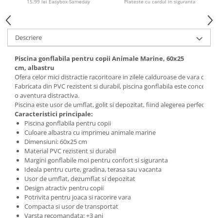
15.99 lei Easybox Sameday
Plateste cu cardul in siguranta
Descriere
Piscina gonflabila pentru copii Animale Marine, 60x25
cm, albastru
Ofera celor mici distractie racoritoare in zilele calduroase de vara cu a
Fabricata din PVC rezistent si durabil, piscina gonflabila este conceputa
o aventura distractiva.
Piscina este usor de umflat, golit si depozitat, fiind alegerea perfecta
Caracteristici principale:
Piscina gonflabila pentru copii
Culoare albastra cu imprimeu animale marine
Dimensiuni: 60x25 cm
Material PVC rezistent si durabil
Margini gonflabile moi pentru confort si siguranta
Ideala pentru curte, gradina, terasa sau vacanta
Usor de umflat, dezumflat si depozitat
Design atractiv pentru copii
Potrivita pentru joaca si racorire vara
Compacta si usor de transportat
Varsta recomandata: +3 ani