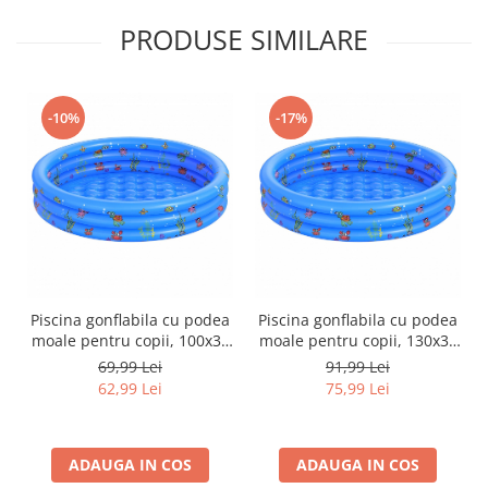
PRODUSE SIMILARE
-10%
-17%
Piscina gonflabila cu podea
Piscina gonflabila cu podea
moale pentru copii, 100x35
moale pentru copii, 130x35
cm, albastru
cm, albastru
69,99 Lei
91,99 Lei
62,99 Lei
75,99 Lei
ADAUGA IN COS
ADAUGA IN COS