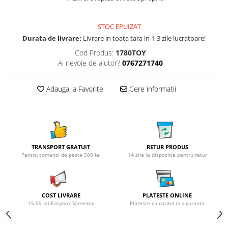
STOC EPUIZAT
Durata de livrare:
Livrare in toata tara in 1-3 zile lucratoare!
Cod Produs:
1780TOY
Ai nevoie de ajutor?
0767271740
Adauga la Favorite
Cere informatii
TRANSPORT GRATUIT
RETUR PRODUS
Pentru comenzi de peste 500 lei
14 zile la dispozitie pentru retur
COST LIVRARE
PLATESTE ONLINE
15.99 lei Easybox Sameday
Plateste cu cardul in siguranta