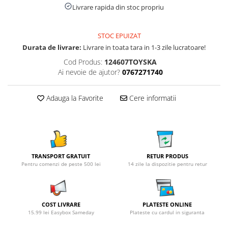
Livrare rapida din stoc propriu
STOC EPUIZAT
Durata de livrare:
Livrare in toata tara in 1-3 zile lucratoare!
Cod Produs:
124607TOYSKA
Ai nevoie de ajutor?
0767271740
Adauga la Favorite
Cere informatii
TRANSPORT GRATUIT
RETUR PRODUS
Pentru comenzi de peste 500 lei
14 zile la dispozitie pentru retur
COST LIVRARE
PLATESTE ONLINE
15.99 lei Easybox Sameday
Plateste cu cardul in siguranta