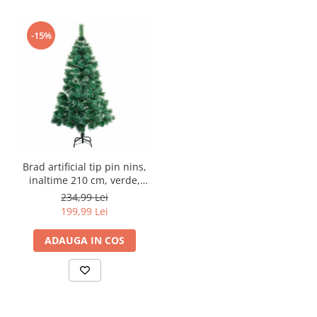
-15%
Brad artificial tip pin nins,
inaltime 210 cm, verde,
suport metalic inclus
234,99 Lei
199,99 Lei
ADAUGA IN COS