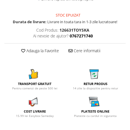
STOC EPUIZAT
Durata de livrare:
Livrare in toata tara in 1-3 zile lucratoare!
Cod Produs:
126631TOYSKA
Ai nevoie de ajutor?
0767271740
Adauga la Favorite
Cere informatii
TRANSPORT GRATUIT
RETUR PRODUS
Pentru comenzi de peste 500 lei
14 zile la dispozitie pentru retur
COST LIVRARE
PLATESTE ONLINE
15.99 lei Easybox Sameday
Plateste cu cardul in siguranta