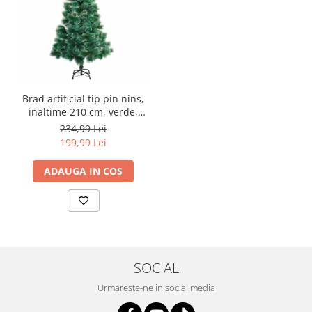
Brad artificial tip pin nins,
inaltime 210 cm, verde,
suport metalic inclus
234,99 Lei
199,99 Lei
ADAUGA IN COS
SOCIAL
Urmareste-ne in social media