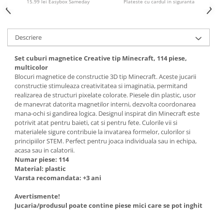
15.99 lei Easybox Sameday
Plateste cu cardul in siguranta
Descriere
Set cuburi magnetice Creative tip Minecraft, 114 piese,
multicolor
Blocuri magnetice de constructie 3D tip Minecraft. Aceste jucarii
constructie stimuleaza creativitatea si imaginatia, permitand
realizarea de structuri pixelate colorate. Piesele din plastic, usor
de manevrat datorita magnetilor interni, dezvolta coordonarea
mana-ochi si gandirea logica. Designul inspirat din Minecraft este
potrivit atat pentru baieti, cat si pentru fete. Culorile vii si
materialele sigure contribuie la invatarea formelor, culorilor si
principiilor STEM. Perfect pentru joaca individuala sau in echipa,
acasa sau in calatorii.
Numar piese: 114
Material: plastic
Varsta recomandata: +3 ani
Avertismente!
Jucaria/produsul poate contine piese mici care se pot inghiti sau