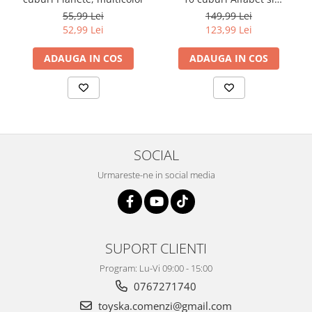
Animale, multicolor
55,99 Lei
149,99 Lei
52,99 Lei
123,99 Lei
ADAUGA IN COS
ADAUGA IN COS
SOCIAL
Urmareste-ne in social media
SUPORT CLIENTI
Program: Lu-Vi 09:00 - 15:00
0767271740
toyska.comenzi@gmail.com