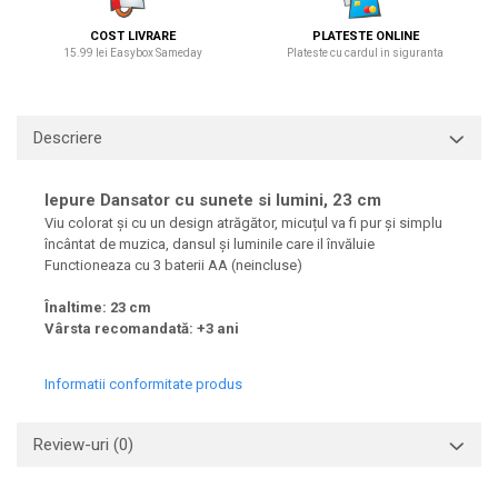
COST LIVRARE
PLATESTE ONLINE
15.99 lei Easybox Sameday
Plateste cu cardul in siguranta
Descriere
Iepure Dansator cu sunete si lumini, 23 cm
Viu colorat și cu un design atrăgător, micuțul va fi pur și simplu
încântat de muzica, dansul și luminile care il învăluie
Functioneaza cu 3 baterii AA (neincluse)
Înaltime: 23 cm
Vârsta recomandată: +3 ani
Informatii conformitate produs
Review-uri
(0)