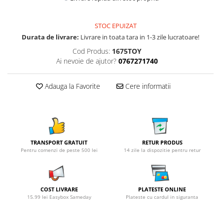
STOC EPUIZAT
Durata de livrare:
Livrare in toata tara in 1-3 zile lucratoare!
Cod Produs:
1675TOY
Ai nevoie de ajutor?
0767271740
Adauga la Favorite
Cere informatii
TRANSPORT GRATUIT
RETUR PRODUS
Pentru comenzi de peste 500 lei
14 zile la dispozitie pentru retur
COST LIVRARE
PLATESTE ONLINE
15.99 lei Easybox Sameday
Plateste cu cardul in siguranta