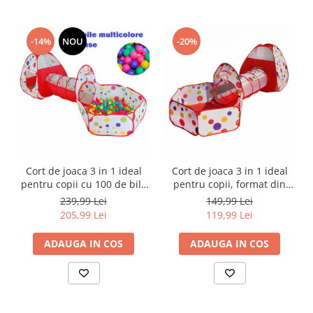
-14%
NOU
-20%
Cort de joaca 3 in 1 ideal
Cort de joaca 3 in 1 ideal
pentru copii cu 100 de bile
pentru copii, format din
multicolore incluse, format
cort, tunel intermediar si
239,99 Lei
149,99 Lei
din cort, tunel intermediar
piscina, multicolor
205,99 Lei
119,99 Lei
si piscina, multicolor
ADAUGA IN COS
ADAUGA IN COS