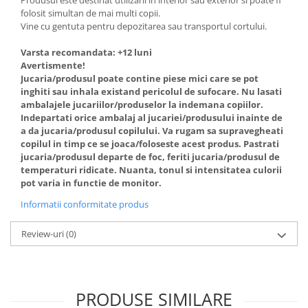
Produsul este destinat utilizarii in interior sau exterior si poate fi
folosit simultan de mai multi copii.
Vine cu gentuta pentru depozitarea sau transportul cortului.
Varsta recomandata: +12 luni
Avertismente!
Jucaria/produsul poate contine piese mici care se pot
inghiti sau inhala existand pericolul de sufocare. Nu lasati
ambalajele jucariilor/produselor la indemana copiilor.
Indepartati orice ambalaj al jucariei/produsului inainte de
a da jucaria/produsul copilului. Va rugam sa supravegheati
copilul in timp ce se joaca/foloseste acest produs. Pastrati
jucaria/produsul departe de foc, feriti jucaria/produsul de
temperaturi ridicate. Nuanta, tonul si intensitatea culorii
pot varia in functie de monitor.
Informatii conformitate produs
Review-uri
(0)
PRODUSE SIMILARE