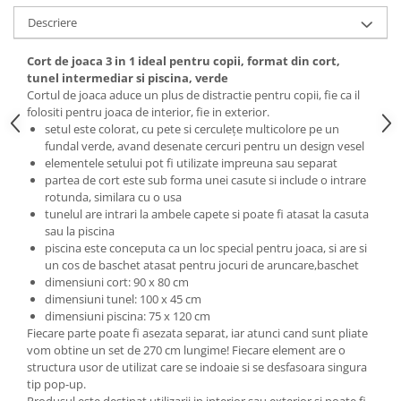
Descriere
Cort de joaca 3 in 1 ideal pentru copii, format din cort,
tunel intermediar si piscina, verde
Cortul de joaca aduce un plus de distractie pentru copii, fie ca il
folositi pentru joaca de interior, fie in exterior.
setul este colorat, cu pete si cerculețe multicolore pe un
fundal verde, avand desenate cercuri pentru un design vesel
elementele setului pot fi utilizate impreuna sau separat
partea de cort este sub forma unei casute si include o intrare
rotunda, similara cu o usa
tunelul are intrari la ambele capete si poate fi atasat la casuta
sau la piscina
piscina este conceputa ca un loc special pentru joaca, si are si
un cos de baschet atasat pentru jocuri de aruncare,baschet
dimensiuni cort: 90 x 80 cm
dimensiuni tunel: 100 x 45 cm
dimensiuni piscina: 75 x 120 cm
Fiecare parte poate fi asezata separat, iar atunci cand sunt pliate
vom obtine un set de 270 cm lungime! Fiecare element are o
structura usor de utilizat care se indoaie si se desfasoara singura
tip pop-up.