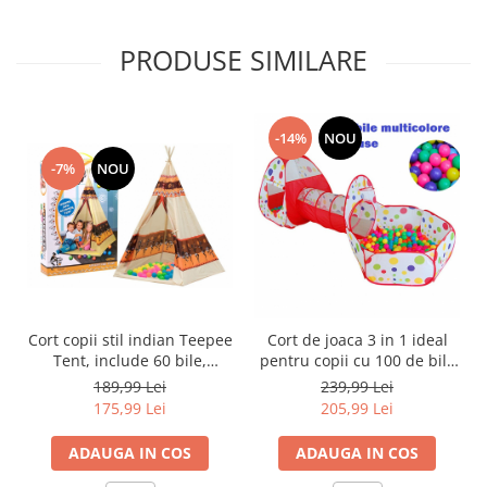
PRODUSE SIMILARE
-14%
NOU
-7%
NOU
Cort copii stil indian Teepee
Cort de joaca 3 in 1 ideal
Tent, include 60 bile,
pentru copii cu 100 de bile
multicolor
multicolore incluse, format
189,99 Lei
239,99 Lei
din cort, tunel intermediar
175,99 Lei
205,99 Lei
si piscina, multicolor
ADAUGA IN COS
ADAUGA IN COS