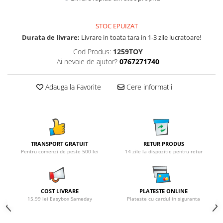
STOC EPUIZAT
Durata de livrare:
Livrare in toata tara in 1-3 zile lucratoare!
Cod Produs:
1259TOY
Ai nevoie de ajutor?
0767271740
Adauga la Favorite
Cere informatii
TRANSPORT GRATUIT
RETUR PRODUS
Pentru comenzi de peste 500 lei
14 zile la dispozitie pentru retur
COST LIVRARE
PLATESTE ONLINE
15.99 lei Easybox Sameday
Plateste cu cardul in siguranta