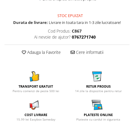
STOC EPUIZAT
Durata de livrare:
Livrare in toata tara in 1-3 zile lucratoare!
Cod Produs:
C867
Ai nevoie de ajutor?
0767271740
Adauga la Favorite
Cere informatii
TRANSPORT GRATUIT
RETUR PRODUS
Pentru comenzi de peste 500 lei
14 zile la dispozitie pentru retur
COST LIVRARE
PLATESTE ONLINE
15.99 lei Easybox Sameday
Plateste cu cardul in siguranta