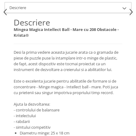
Descriere
Descriere
Mingea Magica Intellect Ball - Mare cu 208 Obstacole -
Krista®
Desi la prima vedere aceasta jucarie arata ca o gramada de
piese de puzzle puse la intamplare intr-o minge de plastic,
de fapt, acest dispozitiv este tocmai proiectat ca un
instrument de dezvoltare a creierului si a abilitatilor lui.
Este o excelenta jucarie pentru abilitatile de formare si de
concentrare - Minge magica - Intellect ball - mare. Poti juca
cu prietenii sau singur impotriva propriului timp record.
Ajuta la dezvoltarea:
- controlului de balansare
- intelectului
- rabdarii
- simtului competitiv
Diametru minge: 25 x 18 cm