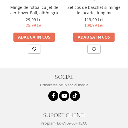
Minge de fotbal cu jet de
Set cos de baschet si minge
aer Hover Ball, alb/negru
de jucarie, lungime
reglabila, inaltime 200 cm
29,99 Lei
119,99 Lei
25,99 Lei
109,99 Lei
ADAUGA IN COS
ADAUGA IN COS
SOCIAL
Urmareste-ne in social media
SUPORT CLIENTI
Program: Lu-Vi 09:00 - 15:00