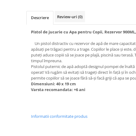
Review-uri
(0)
Descriere
Pistol de jucarie cu Apa pentru Copii, Rezervor 900ML,
Un pistol distractiv cu rezervor de apă de mare capacitat
apăsați pe trăgaci pentru a trage. Copiilor le place și est
puteți aduce copiii să se joace pe plajă, piscină sau terasă. T
timpul împreuna.
Pistolul puternic de apă adoptă designul pompei de înaltă
operat! Vă rugăm să evitați să trageți direct în față și în och
permite copiilor să se joace fără să-și facă griji că apa se po
Dimensiuni:
40 x 19 cm
Varsta recomandata: +6 ani
Informatii conformitate produs