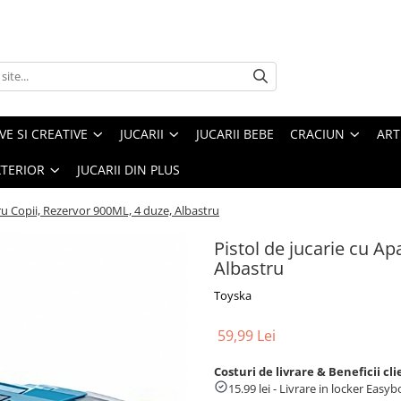
VE SI CREATIVE
JUCARII
JUCARII BEBE
CRACIUN
ART
XTERIOR
JUCARII DIN PLUS
ru Copii, Rezervor 900ML, 4 duze, Albastru
Pistol de jucarie cu A
Albastru
Toyska
59,99 Lei
Costuri de livrare & Beneficii cli
15.99 lei - Livrare in locker Eas