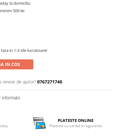
meday la domiciliu
minim 500 lei
tara in 1-3 zile lucratoare!
A IN COS
i nevoie de ajutor?
0767271740
informatii
PLATESTE ONLINE
meday
Plateste cu cardul in siguranta