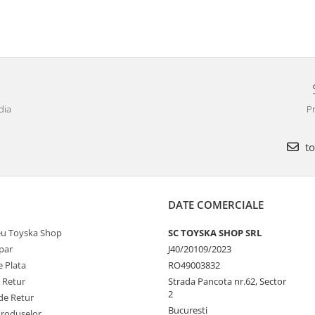
dia
Pr
to
DATE COMERCIALE
u Toyska Shop
SC TOYSKA SHOP SRL
par
J40/20109/2023
 Plata
RO49003832
e Retur
Strada Pancota nr.62, Sector
2
de Retur
Bucuresti
Produselor