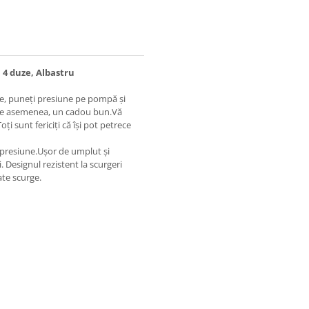
 4 duze, Albastru
e, puneți presiune pe pompă și
e, de asemenea, un cadou bun.Vă
oți sunt fericiți că își pot petrece
 presiune.Ușor de umplut și
i. Designul rezistent la scurgeri
ate scurge.