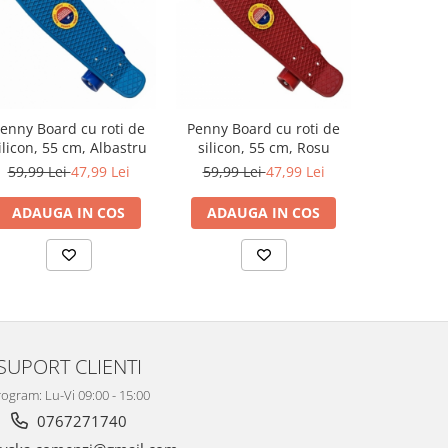
-7%
enny Board cu roti de
Penny Board cu roti de
Cort copi
ilicon, 55 cm, Albastru
silicon, 55 cm, Rosu
Teepee Ten
bile, 
59,99 Lei
47,99 Lei
59,99 Lei
47,99 Lei
189,99 L
ADAUGA IN COS
ADAUGA IN COS
ADAUG
SUPORT CLIENTI
ogram: Lu-Vi 09:00 - 15:00
0767271740