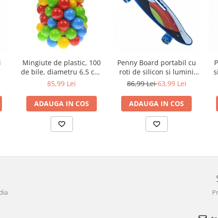
i
Mingiute de plastic, 100
Penny Board portabil cu
P
de bile, diametru 6.5 cm,
roti de silicon si lumini
s
multicolor
LED, 58 cm, multicolor,
i
85,99 Lei
86,99 Lei
63,99 Lei
model A
ADAUGA IN COS
ADAUGA IN COS
dia
Pr