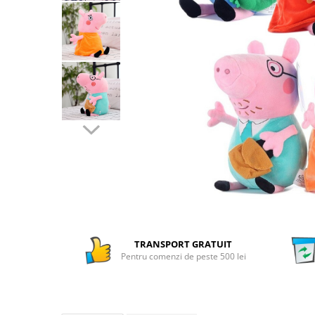
Numaratori si alfabetare
Tablite educative
TRANSPORT GRATUIT
Pentru comenzi de peste 500 lei