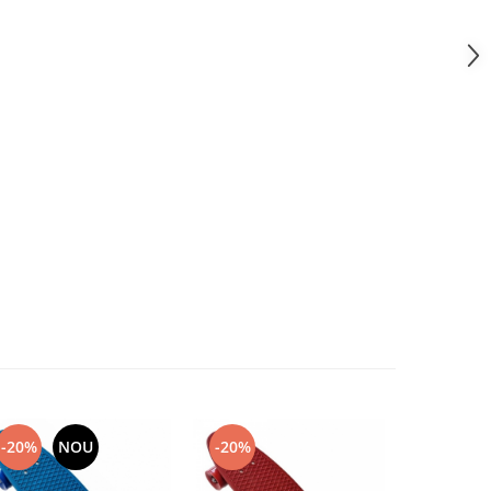
-20%
NOU
-20%