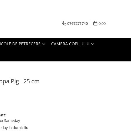
0767271740
0,00
ICOLE DE PETRECERE
CAMERA COPILULUI
eppa Pig , 25 cm
ent:
ybox Sameday
meday la domiciliu