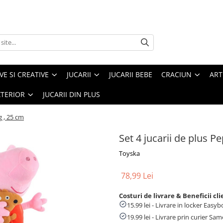
VE SI CREATIVE
JUCARII
JUCARII BEBE
CRACIUN
ART
XTERIOR
JUCARII DIN PLUS
g , 25 cm
Set 4 jucarii de plus P
Toyska
78,99 Lei
Costuri de livrare & Beneficii cli
15.99 lei - Livrare in locker Eas
19.99 lei - Livrare prin curier Sa