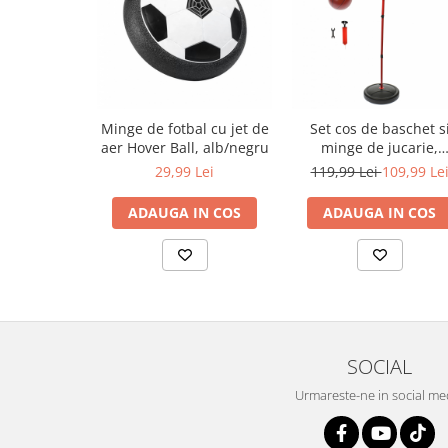
Minge de fotbal cu jet de
Set cos de baschet s
aer Hover Ball, alb/negru
minge de jucarie,
lungime reglabila,
29,99 Lei
119,99 Lei
109,99 Le
inaltime 200 cm
ADAUGA IN COS
ADAUGA IN COS
SOCIAL
Urmareste-ne in social me