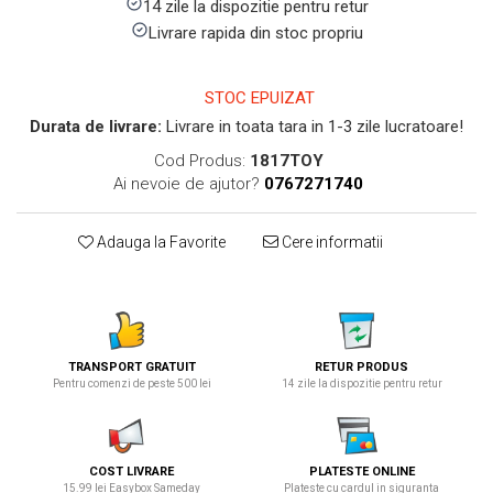
14 zile la dispozitie pentru retur
Livrare rapida din stoc propriu
STOC EPUIZAT
Durata de livrare:
Livrare in toata tara in 1-3 zile lucratoare!
Cod Produs:
1817TOY
Ai nevoie de ajutor?
0767271740
Adauga la Favorite
Cere informatii
TRANSPORT GRATUIT
RETUR PRODUS
Pentru comenzi de peste 500 lei
14 zile la dispozitie pentru retur
COST LIVRARE
PLATESTE ONLINE
15.99 lei Easybox Sameday
Plateste cu cardul in siguranta