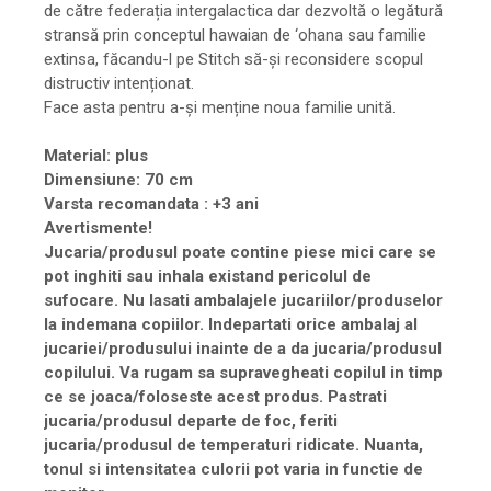
de către federația intergalactica dar dezvoltă o legătură
stransă prin conceptul hawaian de ‘ohana sau familie
extinsa, făcandu-l pe Stitch să-și reconsidere scopul
distructiv intenționat.
Face asta pentru a-și menține noua familie unită.
Material: plus
Dimensiune: 70 cm
Varsta recomandata : +3 ani
Avertismente!
Jucaria/produsul poate contine piese mici care se
pot inghiti sau inhala existand pericolul de
sufocare. Nu lasati ambalajele jucariilor/produselor
la indemana copiilor. Indepartati orice ambalaj al
jucariei/produsului inainte de a da jucaria/produsul
copilului. Va rugam sa supravegheati copilul in timp
ce se joaca/foloseste acest produs. Pastrati
jucaria/produsul departe de foc, feriti
jucaria/produsul de temperaturi ridicate. Nuanta,
tonul si intensitatea culorii pot varia in functie de