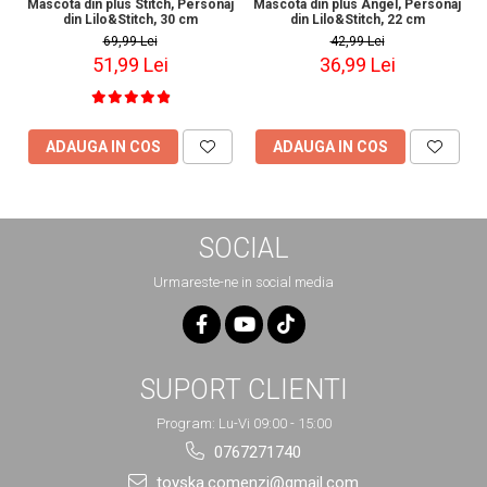
Mascota din plus Stitch, Personaj
Mascota din plus Angel, Personaj
M
din Lilo&Stitch, 30 cm
din Lilo&Stitch, 22 cm
69,99 Lei
42,99 Lei
51,99 Lei
36,99 Lei
ADAUGA IN COS
ADAUGA IN COS
SOCIAL
Urmareste-ne in social media
SUPORT CLIENTI
Program: Lu-Vi 09:00 - 15:00
0767271740
toyska.comenzi@gmail.com