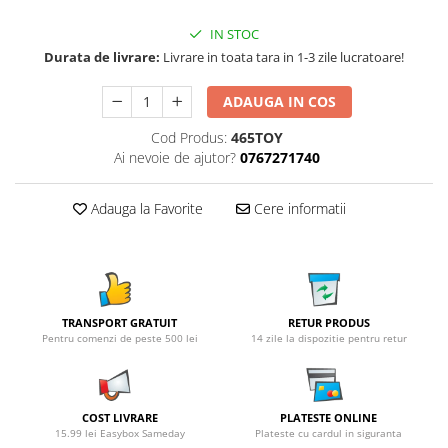
IN STOC
Durata de livrare:
Livrare in toata tara in 1-3 zile lucratoare!
ADAUGA IN COS
Cod Produs:
465TOY
Ai nevoie de ajutor?
0767271740
Adauga la Favorite
Cere informatii
TRANSPORT GRATUIT
RETUR PRODUS
Pentru comenzi de peste 500 lei
14 zile la dispozitie pentru retur
COST LIVRARE
PLATESTE ONLINE
15.99 lei Easybox Sameday
Plateste cu cardul in siguranta