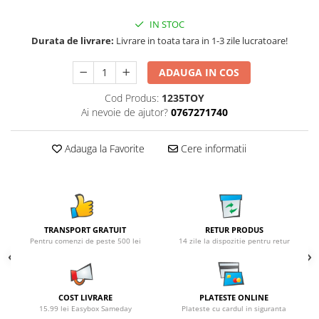
IN STOC
Durata de livrare:
Livrare in toata tara in 1-3 zile lucratoare!
ADAUGA IN COS
Cod Produs:
1235TOY
Ai nevoie de ajutor?
0767271740
Adauga la Favorite
Cere informatii
TRANSPORT GRATUIT
RETUR PRODUS
Pentru comenzi de peste 500 lei
14 zile la dispozitie pentru retur
COST LIVRARE
PLATESTE ONLINE
15.99 lei Easybox Sameday
Plateste cu cardul in siguranta