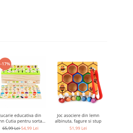
-17%
-9%
Jucarie educativa din
Joc asociere din lemn
Set 50 pa
mn Cutia pentru sortare
albinuta, fagure si stup
din lemn n
in limba Romana si
65,99 Lei
54,99 Lei
51,99 Lei
52,99 L
Engleza, 90 de piese