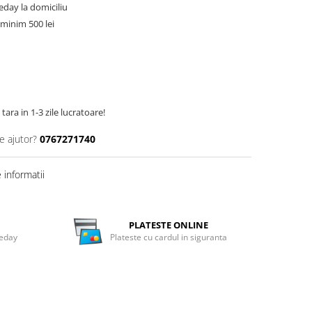
meday la domiciliu
minim 500 lei
tara in 1-3 zile lucratoare!
e ajutor?
0767271740
informatii
PLATESTE ONLINE
meday
Plateste cu cardul in siguranta