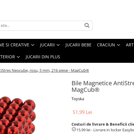
VE SI CREATIVE
JUCARII
JUCARII BEBE
CRACIUN
ART
XTERIOR
JUCARII DIN PLUS
tiStres Neocube, rosu, 5 mm, 216 piese - MagCub®
Bile Magnetice AntiStr
MagCub®
Toyska
51,99 Lei
Costuri de livrare & Beneficii cli
15.99 lei - Livrare in locker Eas