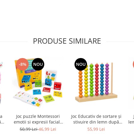
PRODUSE SIMILARE
-8%
NOU
NOU
ba
Joc puzzle Montessori
Joc Educativ de sortare și
448
emotii si expresii faciale
stivuire din lemn după
le
,
cuburi din lemn,
culoare, multicolor
50,99 Lei
46,99 Lei
55,99 Lei
roz
multicolor