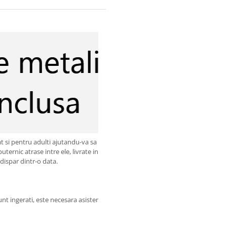
si pentru adulti ajutandu-va sa va dezvoltati imaginatia si creativitatea.
ernic atrase intre ele, livrate intr-o eleganta cutie metalica.
e dispar dintr-o data.
unt ingerati, este necesara asistenta medicala imediata.