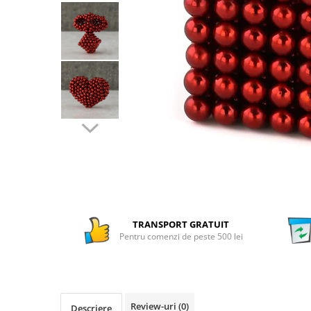
Numaratori si alfabetare
Tablite educative
TRANSPORT GRATUIT
Pentru comenzi de peste 500 lei
Review-uri
(0)
Descriere