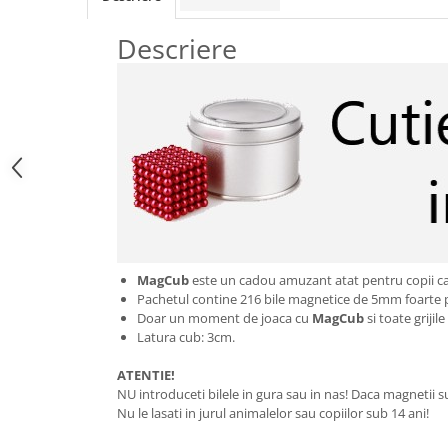
Descriere
Mag
Cub
este un cadou amuzant atat pentru copii cat 
Pachetul contine 216 bile magnetice de 5mm foarte put
Doar un moment de joaca cu
Mag
Cub
si toate grijil
Latura cub: 3cm.
ATENTIE!
NU introduceti bilele in gura sau in nas! Daca magnetii s
Nu le lasati in jurul animalelor sau copiilor sub 14 ani!