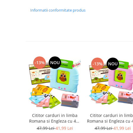
Informatii conformitate produs
-13%
NOU
-13%
NOU
Cititor carduri in lim
Cititor carduri in limba
Romana si Engleza cu 
Romana si Engleza cu 448
cuvinte, 224 imagini
cuvinte, 224 imagini,
47,99 Lei
41,99 Lei
47,99 Lei
41,99 Lei
dezvoltare vocabular, 
dezvoltare vocabular,