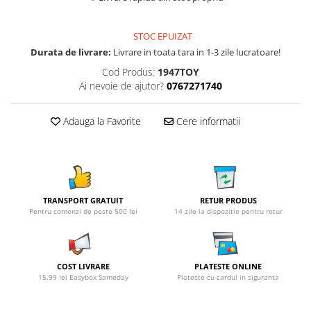
STOC EPUIZAT
Durata de livrare:
Livrare in toata tara in 1-3 zile lucratoare!
Cod Produs:
1947TOY
Ai nevoie de ajutor?
0767271740
Adauga la Favorite
Cere informatii
TRANSPORT GRATUIT
RETUR PRODUS
Pentru comenzi de peste 500 lei
14 zile la dispozitie pentru retur
COST LIVRARE
PLATESTE ONLINE
15.99 lei Easybox Sameday
Plateste cu cardul in siguranta