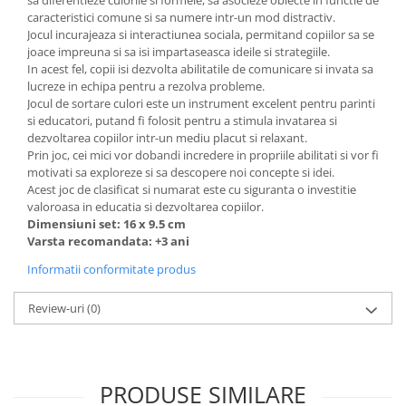
sa diferentieze culorile si formele, sa asocieze obiecte in functie de
caracteristici comune si sa numere intr-un mod distractiv.
Jocul incurajeaza si interactiunea sociala, permitand copiilor sa se
joace impreuna si sa isi impartaseasca ideile si strategiile.
In acest fel, copii isi dezvolta abilitatile de comunicare si invata sa
lucreze in echipa pentru a rezolva probleme.
Jocul de sortare culori este un instrument excelent pentru parinti
si educatori, putand fi folosit pentru a stimula invatarea si
dezvoltarea copiilor intr-un mediu placut si relaxant.
Prin joc, cei mici vor dobandi incredere in propriile abilitati si vor fi
motivati sa exploreze si sa descopere noi concepte si idei.
Acest joc de clasificat si numarat este cu siguranta o investitie
valoroasa in educatia si dezvoltarea copiilor.
Dimensiuni set: 16 x 9.5 cm
Varsta recomandata: +3 ani
Informatii conformitate produs
Review-uri
(0)
PRODUSE SIMILARE