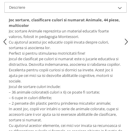
Descriere
Joc sortare, clasificare culori si numarat Animale, 44 piese,
multicolor
Joc sortare Animale reprezinta un material educativ foarte
valoros, folosit in pedagogia Montessori.
Cu ajutorul acestui joc educativ copiii invata despre culori,
sortarea si asocierea lor.
Perfect si pentru stimularea motricitatii fine!
Jocul de clasificat pe culori si numarat este o jucarie educativa si
distractiva. Dezvolta indemanarea, asocierea si rabdarea copiilor.
Excelenta pentru copiii curiosi si dornici sa invete. Acest joc ii
ajuta pe cei mici sa isi dezvolte abilitatile cognitive, motorii si
sociale.
Jocul de sortare culori include:
– 36 animale colorate(6 culori x 6) ce poate fi sortate;
– 6 cupe in culori diferite;
– 2 pensete din plastic pentru prinderea micutelor animale;
In acest joc, copiii vor intalni o serie de animale colorate, cupe si
accesorii care ii vor ajuta sa isi exerseze abilitatile de clasificare,
sortare si numarat.
Cu ajutorul acestor elemente, cei mici vor invata sa recunoasca si