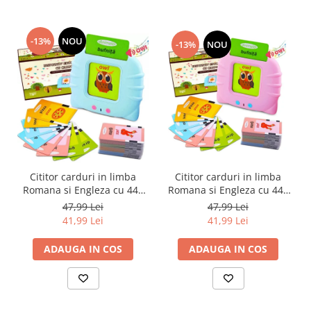
-13%
NOU
-13%
NOU
Cititor carduri in limba
Cititor carduri in limba
Romana si Engleza cu 448
Romana si Engleza cu 448
cuvinte, 224 imagini,
cuvinte, 224 imagini,
47,99 Lei
47,99 Lei
dezvoltare vocabular, roz
dezvoltare vocabular,
41,99 Lei
41,99 Lei
albastru
ADAUGA IN COS
ADAUGA IN COS