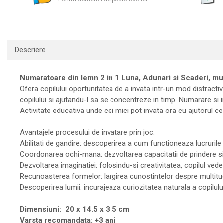
Descriere
Numaratoare din lemn 2 in 1 Luna, Adunari si Scaderi, mul
Ofera copilului oportunitatea de a invata intr-un mod distractiv
copilului si ajutandu-l sa se concentreze in timp. Numarare si 
Activitate educativa unde cei mici pot invata ora cu ajutorul ce
Avantajele procesului de invatare prin joc:
Abilitati de gandire: descoperirea a cum functioneaza lucrurile e
Coordonarea ochi-mana: dezvoltarea capacitatii de prindere si de
Dezvoltarea imaginatiei: folosindu-si creativitatea, copilul ved
Recunoasterea formelor: largirea cunostintelor despre multitudine
Descoperirea lumii: incurajeaza curiozitatea naturala a copilului
Dimensiuni: 20 x 14.5 x 3.5 cm
Varsta recomandata: +3 ani