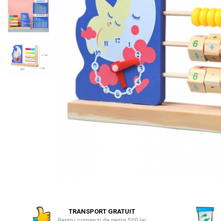
Numaratori si alfabetare
Tablite educative
TRANSPORT GRATUIT
Pentru comenzi de peste 500 lei