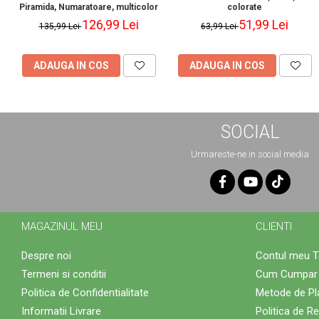
Piramida, Numaratoare, multicolor
colorate
126,99 Lei
51,99 Lei
135,99 Lei
63,99 Lei
ADAUGA IN COS
ADAUGA IN COS
SOCIAL
Urmareste-ne in social media
MAGAZINUL MEU
CLIENTI
Despre noi
Contul meu 
Termeni si conditii
Cum Cumpar
Politica de Confidentialitate
Metode de Pl
Informatii Livrare
Politica de Re