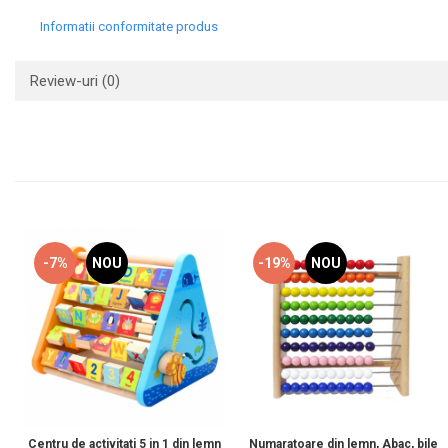
Informatii conformitate produs
Review-uri
(0)
-7%
NOU
-19%
NOU
Centru de activitati 5 in 1 din lemn
Numaratoare din lemn, Abac, bile