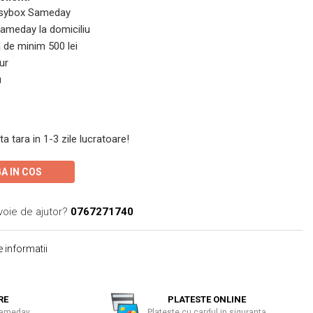
 Easybox Sameday
 Sameday la domiciliu
de minim 500 lei
ur
u
ta tara in 1-3 zile lucratoare!
A IN COS
voie de ajutor?
0767271740
 informatii
RE
PLATESTE ONLINE
 Sameday
Plateste cu cardul in siguranta