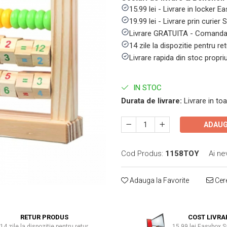
15.99 lei - Livrare in locker
19.99 lei - Livrare prin curier
Livrare GRATUITA - Comanda 
14 zile la dispozitie pentru ret
Livrare rapida din stoc propri
IN STOC
Durata de livrare:
Livrare in toa
ADAUG
Cod Produs:
1158TOY
Ai ne
Adauga la Favorite
Cere
RETUR PRODUS
COST LIVRA
14 zile la dispozitie pentru retur
15.99 lei Easybox