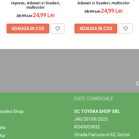
Iepuras, Adunari si Scaderi,
Adunari si Scaderi, multicolor
multicolor
24,99 Lei
28,99 Lei
24,99 Lei
28,99 Lei
ADAUGA IN COS
ADAUGA IN COS
DATE COMERCIALE
Toyska Shop
SC TOYSKA SHOP SRL
J40/20109/2023
RO49003832
ata
Strada Pancota nr.62, Sector
tur