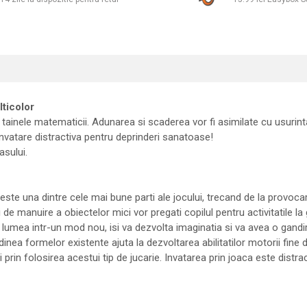
ticolor
 tainele matematicii. Adunarea si scaderea vor fi asimilate cu usurint
invatare distractiva pentru deprinderi sanatoase!
asului.
ste una dintre cele mai bune parti ale jocului, trecand de la provocari
 manuire a obiectelor mici vor pregati copilul pentru activitatile la g
e lumea intr-un mod nou, isi va dezvolta imaginatia si va avea o gandi
a formelor existente ajuta la dezvoltarea abilitatilor motorii fine dar
 prin folosirea acestui tip de jucarie. Invatarea prin joaca este distrac