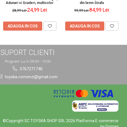
Adunari si Scaderi, multicolor
din lemn Girafa
24,99 Lei
84,99 Lei
28,99 Lei
99,99 Lei
ADAUGA IN COS
ADAUGA IN COS
SUPORT CLIENTI
Program: Lu-Vi 09:00 - 15:00
0767271740
toyska.comenzi@gmail.com
©Copyright SC TOYSKA SHOP SRL 2026
Platforma E-commerce
by Gomag