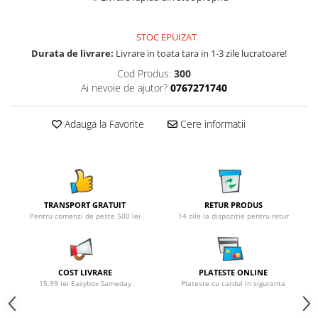
STOC EPUIZAT
Durata de livrare:
Livrare in toata tara in 1-3 zile lucratoare!
Cod Produs:
300
Ai nevoie de ajutor?
0767271740
Adauga la Favorite
Cere informatii
TRANSPORT GRATUIT
RETUR PRODUS
Pentru comenzi de peste 500 lei
14 zile la dispozitie pentru retur
COST LIVRARE
PLATESTE ONLINE
15.99 lei Easybox Sameday
Plateste cu cardul in siguranta