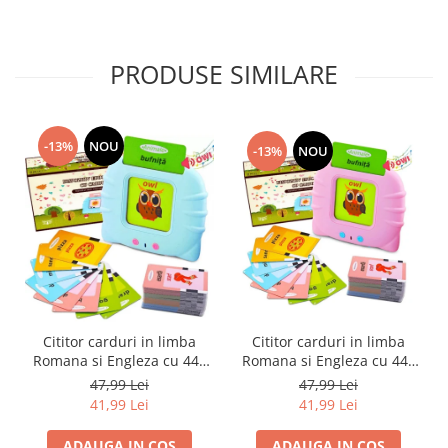
PRODUSE SIMILARE
-13%
NOU
-13%
NOU
Cititor carduri in limba
Cititor carduri in limba
Romana si Engleza cu 448
Romana si Engleza cu 448
cuvinte, 224 imagini,
cuvinte, 224 imagini,
47,99 Lei
47,99 Lei
dezvoltare vocabular, roz
dezvoltare vocabular,
41,99 Lei
41,99 Lei
albastru
ADAUGA IN COS
ADAUGA IN COS