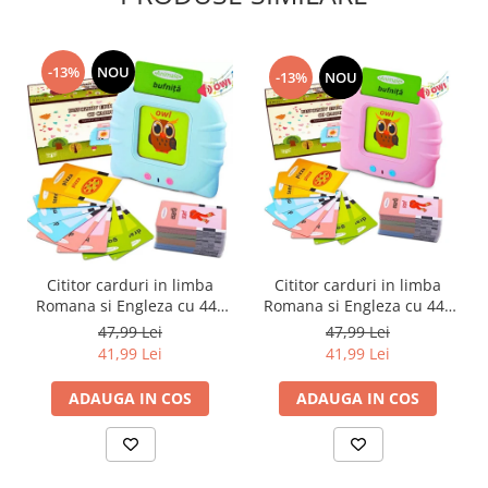
-13%
NOU
-13%
NOU
Cititor carduri in limba
Cititor carduri in limba
Romana si Engleza cu 448
Romana si Engleza cu 448
cuvinte, 224 imagini,
cuvinte, 224 imagini,
47,99 Lei
47,99 Lei
dezvoltare vocabular, roz
dezvoltare vocabular,
41,99 Lei
41,99 Lei
albastru
ADAUGA IN COS
ADAUGA IN COS