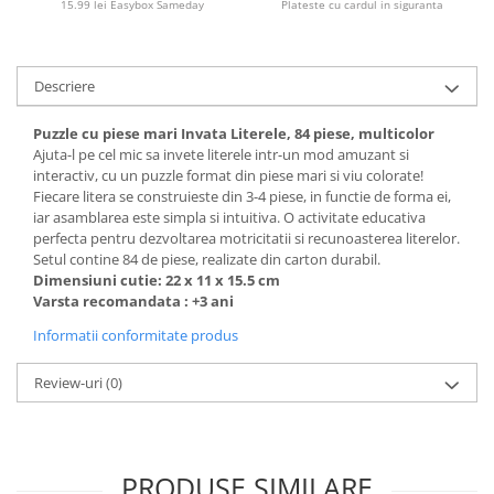
15.99 lei Easybox Sameday
Plateste cu cardul in siguranta
Descriere
Puzzle cu piese mari Invata Literele, 84 piese, multicolor
Ajuta-l pe cel mic sa invete literele intr-un mod amuzant si
interactiv, cu un puzzle format din piese mari si viu colorate!
Fiecare litera se construieste din 3-4 piese, in functie de forma ei,
iar asamblarea este simpla si intuitiva. O activitate educativa
perfecta pentru dezvoltarea motricitatii si recunoasterea literelor.
Setul contine 84 de piese, realizate din carton durabil.
Dimensiuni cutie: 22 x 11 x 15.5 cm
Varsta recomandata : +3 ani
Informatii conformitate produs
Review-uri
(0)
PRODUSE SIMILARE