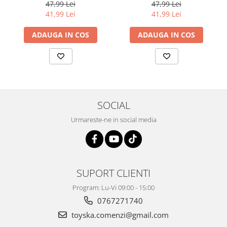
cuvinte, 224 imagini,
cuvinte, 224 imagini,
47,99 Lei
47,99 Lei
dezvoltare vocabular, roz
dezvoltare vocabular,
41,99 Lei
41,99 Lei
albastru
ADAUGA IN COS
ADAUGA IN COS
SOCIAL
Urmareste-ne in social media
SUPORT CLIENTI
Program: Lu-Vi 09:00 - 15:00
0767271740
toyska.comenzi@gmail.com