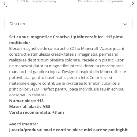
15.99 lei Easybox Sameday
Plateste cu cardul in siguranta
Descriere
Set cuburi magnetice Creative tip Minecraft Ice, 113 piese,
multicolor
Blocuri magnetice de constructie 3D tip Minecraft. Aceste jucarii
constructie stimuleaza creativitatea si imaginatia, permitand
realizarea de structuri pixelate colorate. Piesele din plastic, usor
de manevrat datorita magnetilor interni, dezvolta coordonarea
mana-ochi si gandirea logica. Designul inspirat din Minecraft este
potrivit atat pentru baieti, cat si pentru fete. Culorile vii si
materialele sigure contribuie la invatarea formelor, culorilor si
principiilor STEM. Perfect pentru joaca individuala sau in echipa,
acasa sau in calatorii.
Numar piese: 113
Material: plastic ABS
Varsta recomandata: +3 ani
Avertismente!
Jucaria/produsul poate contine piese mici care se pot inghiti sau