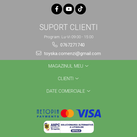
SUPORT CLIENTI
Program: Lu-Vi 09:00 - 15:00
0767271740
toyska.comenzi@gmail.com
MAGAZINUL MEU
CLIENTI
DATE COMERCIALE