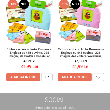
-13%
NOU
-13%
NOU
Cititor carduri in limba Romana si
Cititor carduri in limba Romana si
Engleza cu 448 cuvinte, 224
Engleza cu 448 cuvinte, 224
imagini, dezvoltare vocabular,
imagini, dezvoltare vocabular,
albastru
roz
47,99 Lei
47,99 Lei
41,99 Lei
41,99 Lei
ADAUGA IN COS
ADAUGA IN COS
SOCIAL
Urmareste-ne in social media