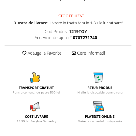
STOC EPUIZAT
Durata de livrare:
Livrare in toata tara in 1-3 zile lucratoare!
Cod Produs:
1219TOY
Ai nevoie de ajutor?
0767271740
Adauga la Favorite
Cere informatii
TRANSPORT GRATUIT
RETUR PRODUS
Pentru comenzi de peste 500 lei
14 zile la dispozitie pentru retur
COST LIVRARE
PLATESTE ONLINE
15.99 lei Easybox Sameday
Plateste cu cardul in siguranta