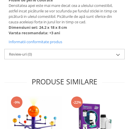
Ploaie de perle colorate
Densitatea apei este mai mare decat cea a uleiului comestibil,
astfel incat picăturile se vor scufunda pe fundul sticlei in timp ce
picătură in uleiul comestibil. Picăturile de apă sunt sferice din
cauza aceleiași forțe in jurul lor in timp ce cad.
Dimensiuni set: 24.2 x 18 x 8 cm
Varsta recomandata: +3 ani
Informatii conformitate produs
Review-uri
(0)
PRODUSE SIMILARE
-9%
-22%