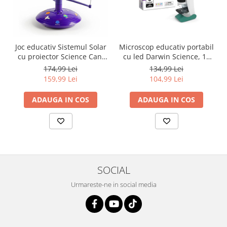
Joc educativ Sistemul Solar
Microscop educativ portabil
cu proiector Science Can,
cu led Darwin Science, 14
multicolor
cm
174,99 Lei
134,99 Lei
159,99 Lei
104,99 Lei
ADAUGA IN COS
ADAUGA IN COS
SOCIAL
Urmareste-ne in social media