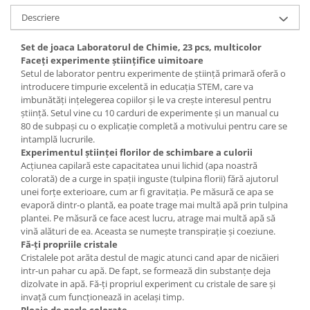
Descriere
Set de joaca Laboratorul de Chimie, 23 pcs, multicolor
Faceți experimente științifice uimitoare
Setul de laborator pentru experimente de știință primară oferă o
introducere timpurie excelentă in educația STEM, care va
imbunătăți ințelegerea copiilor și le va crește interesul pentru
știință. Setul vine cu 10 carduri de experimente și un manual cu
80 de subpași cu o explicație completă a motivului pentru care se
intamplă lucrurile.
Experimentul științei florilor de schimbare a culorii
Acțiunea capilară este capacitatea unui lichid (apa noastră
colorată) de a curge in spații inguste (tulpina florii) fără ajutorul
unei forțe exterioare, cum ar fi gravitația. Pe măsură ce apa se
evaporă dintr-o plantă, ea poate trage mai multă apă prin tulpina
plantei. Pe măsură ce face acest lucru, atrage mai multă apă să
vină alături de ea. Aceasta se numește transpirație și coeziune.
Fă-ți propriile cristale
Cristalele pot arăta destul de magic atunci cand apar de nicăieri
intr-un pahar cu apă. De fapt, se formează din substanțe deja
dizolvate in apă. Fă-ți propriul experiment cu cristale de sare și
invață cum funcționează in același timp.