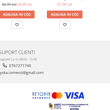
in limba Romana si
65,99 Lei
54,99 Lei
51,99 Lei
52,99 L
Engleza, 90 de piese
ADAUGA IN COS
ADAUGA IN COS
ADAUG
SUPORT CLIENTI
ogram: Lu-Vi 09:00 - 15:00
0767271740
yska.comenzi@gmail.com