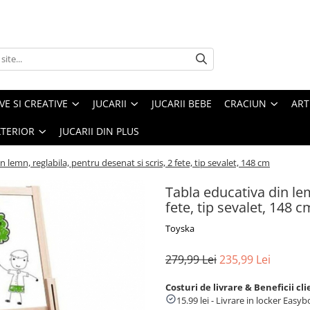
VE SI CREATIVE
JUCARII
JUCARII BEBE
CRACIUN
ART
XTERIOR
JUCARII DIN PLUS
 lemn, reglabila, pentru desenat si scris, 2 fete, tip sevalet, 148 cm
Tabla educativa din lem
fete, tip sevalet, 148 c
Toyska
279,99 Lei
235,99 Lei
Costuri de livrare & Beneficii cli
15.99 lei - Livrare in locker Eas