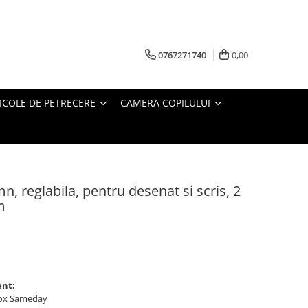
0767271740
0,00
ICOLE DE PETRECERE
CAMERA COPILULUI
n, reglabila, pentru desenat si scris, 2
m
ent:
ybox Sameday