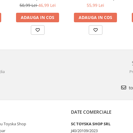
,
cuburi din lemn,
culoare, multicolor
50,99 Lei
46,99 Lei
55,99 Lei
roz
multicolor
ADAUGA IN COS
ADAUGA IN COS
dia
Pr
to
DATE COMERCIALE
u Toyska Shop
SC TOYSKA SHOP SRL
par
J40/20109/2023