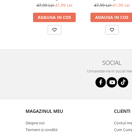
cuvinte, 224 imagini
cuvinte, 224 imagini,
47,99 Lei
41,99 Lei
47,99 Lei
41,99 Lei
dezvoltare vocabular, 
dezvoltare vocabular,
albastru
ADAUGA IN COS
ADAUGA IN COS
SOCIAL
Urmareste-ne in social me
MAGAZINUL MEU
CLIENTI
Despre noi
Contul me
Termeni si conditii
Cum Cum