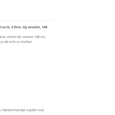
cris, 2 fete, tip sevalet, 148
altime, minim 83- maxim 148 cm,
ca, de scris cu marker.
te. Nerecomandat copiilor mai