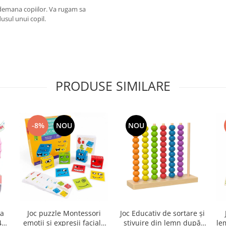
ndemana copiilor. Va rugam sa
usul unui copil.
PRODUSE SIMILARE
-8%
NOU
NOU
ba
Joc puzzle Montessori
Joc Educativ de sortare și
448
emotii si expresii faciale
stivuire din lemn după
le