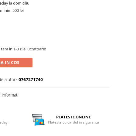
meday la domiciliu
minim 500 lei
tara in 1-3 zile lucratoare!
A IN COS
de ajutor?
0767271740
informatii
PLATESTE ONLINE
meday
Plateste cu cardul in siguranta