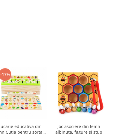
-17%
-9%
Jucarie educativa din
Joc asociere din lemn
Set 50 pa
mn Cutia pentru sortare
albinuta, fagure si stup
din lemn n