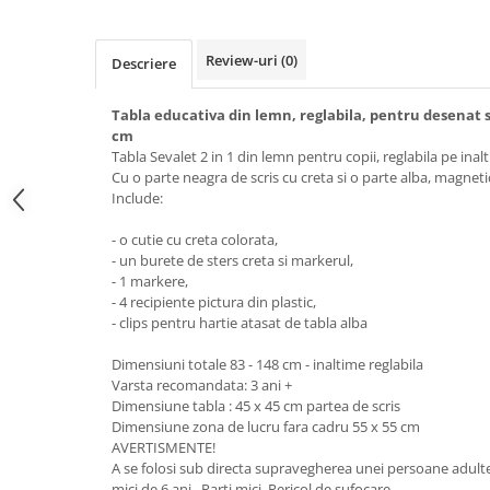
Review-uri
(0)
Descriere
Tabla educativa din lemn, reglabila, pentru desenat si s
cm
Tabla Sevalet 2 in 1 din lemn pentru copii, reglabila pe in
Cu o parte neagra de scris cu creta si o parte alba, magneti
Include:
- o cutie cu creta colorata,
- un burete de sters creta si markerul,
- 1 markere,
- 4 recipiente pictura din plastic,
- clips pentru hartie atasat de tabla alba
Dimensiuni totale 83 - 148 cm - inaltime reglabila
Varsta recomandata: 3 ani +
Dimensiune tabla : 45 x 45 cm partea de scris
Dimensiune zona de lucru fara cadru 55 x 55 cm
AVERTISMENTE!
A se folosi sub directa supravegherea unei persoane adul
mici de 6 ani. Parti mici. Pericol de sufocare.