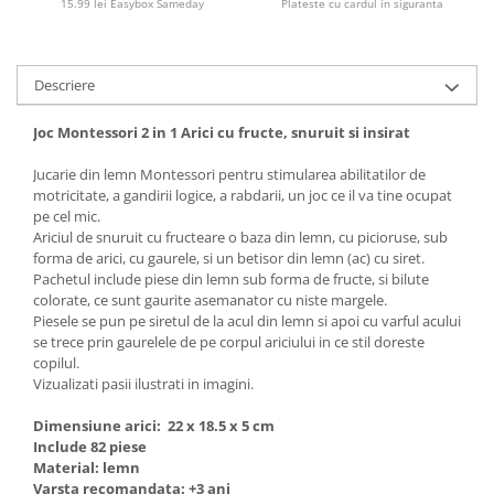
15.99 lei Easybox Sameday
Plateste cu cardul in siguranta
Descriere
Joc Montessori 2 in 1 Arici cu fructe, snuruit si insirat
Jucarie din lemn Montessori pentru stimularea abilitatilor de
motricitate, a gandirii logice, a rabdarii, un joc ce il va tine ocupat
pe cel mic.
Ariciul de snuruit cu fructeare o baza din lemn, cu picioruse, sub
forma de arici, cu gaurele, si un betisor din lemn (ac) cu siret.
Pachetul include piese din lemn sub forma de fructe, si bilute
colorate, ce sunt gaurite asemanator cu niste margele.
Piesele se pun pe siretul de la acul din lemn si apoi cu varful acului
se trece prin gaurelele de pe corpul ariciului in ce stil doreste
copilul.
Vizualizati pasii ilustrati in imagini.
Dimensiune arici: 22 x 18.5 x 5 cm
Include 82 piese
Material: lemn
Varsta recomandata: +3 ani