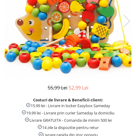
Numaratori si alfabetare
Tablite educative
55,99 Lei
52,99 Lei
Costuri de livrare & Beneficii client:
15.99 lei - Livrare in locker Easybox Sameday
19.99 lei - Livrare prin curier Sameday la domiciliu
Livrare GRATUITA - Comanda de minim 500 lei
14 zile la dispozitie pentru retur
Livrare rapida din stoc propriu