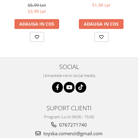
Pomul cu fructe, 102 piese,
2 planse, 40 piese
65,99 Lei
51,99 Lei
multicolor
53,99 Lei
ADAUGA IN COS
ADAUGA IN COS
SOCIAL
Urmareste-ne in social media
SUPORT CLIENTI
Program: Lu-Vi 09:00 - 15:00
0767271740
toyska.comenzi@gmail.com