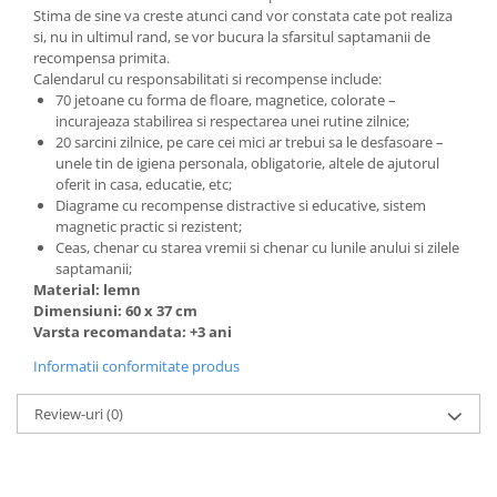
Stima de sine va creste atunci cand vor constata cate pot realiza
si, nu in ultimul rand, se vor bucura la sfarsitul saptamanii de
recompensa primita.
Calendarul cu responsabilitati si recompense include:
70 jetoane cu forma de floare, magnetice, colorate –
incurajeaza stabilirea si respectarea unei rutine zilnice;
20 sarcini zilnice, pe care cei mici ar trebui sa le desfasoare –
unele tin de igiena personala, obligatorie, altele de ajutorul
oferit in casa, educatie, etc;
Diagrame cu recompense distractive si educative, sistem
magnetic practic si rezistent;
Ceas, chenar cu starea vremii si chenar cu lunile anului si zilele
saptamanii;
Material: lemn
Dimensiuni: 60 x 37 cm
Varsta recomandata: +3 ani
Informatii conformitate produs
Review-uri
(0)