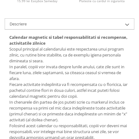
15.99 lei Easybox Sameday
Plateste cu cardul in siguranta
Descriere
Calendar magnetic si tabel responsabilitati si recompense,
activitatile zilnice
Scopul principal al calendarului este respectarea unui program
zilnic, cu rutine bine stabilite, ca de exemplu igiena personala
dimineata si seara.
In paralel, copiii vor invata despre lunile anului, cate zile sunt in
fiecare luna, zilele saptamanii, sa citeasca ceasul si vremea de
afara.
Fiecare activitate indeplinita va fi recompensata cu o floricica, iar
pachetul contine flori in doua culori, astfel incat puteti folosi
calendarul magnetic pentru doi copii.
In chenarele din partea de jos puteti scrie cu markerul inclus ce
recompensa va primi cel mic daca indeplineste toate activitatile
(primul chenar) si ce primeste daca indeplineste un minim de “x”
activitati (al doilea chenar).
Folosind acest calendar cu responsabilitati, copiii vor deveni mai
responsabili, vor intelege mai bine structura unei zile, se vor
dezvolta armonios urmand un orar prestabilit.