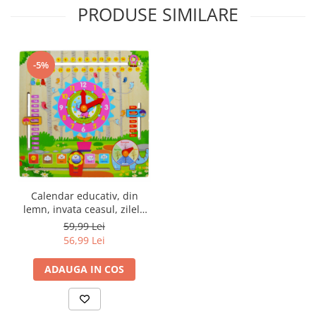
PRODUSE SIMILARE
-5%
Calendar educativ, din
lemn, invata ceasul, zilele
lunii, saptamanile
59,99 Lei
56,99 Lei
ADAUGA IN COS