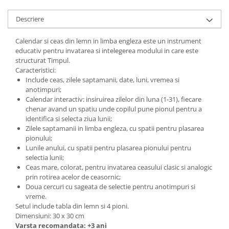
Descriere
Calendar si ceas din lemn in limba engleza este un instrument
educativ pentru invatarea si intelegerea modului in care este
structurat Timpul.
Caracteristici:
Include ceas, zilele saptamanii, date, luni, vremea si
anotimpuri;
Calendar interactiv: insiruirea zilelor din luna (1-31), fiecare
chenar avand un spatiu unde copilul pune pionul pentru a
identifica si selecta ziua lunii;
Zilele saptamanii in limba engleza, cu spatii pentru plasarea
pionului;
Lunile anului, cu spatii pentru plasarea pionului pentru
selectia lunii;
Ceas mare, colorat, pentru invatarea ceasului clasic si analogic
prin rotirea acelor de ceasornic;
Doua cercuri cu sageata de selectie pentru anotimpuri si
vreme.
Setul include tabla din lemn si 4 pioni.
Dimensiuni: 30 x 30 cm
Varsta recomandata: +3 ani