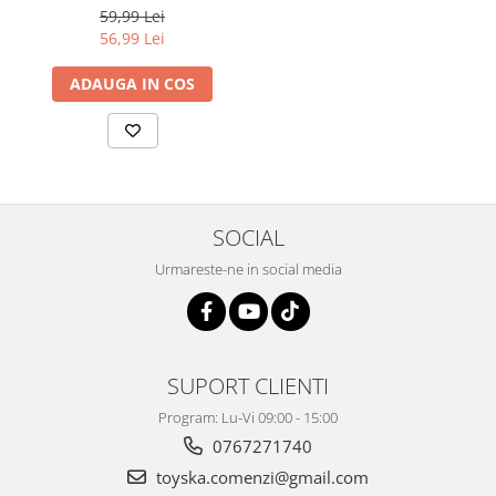
lunii, saptamanile
59,99 Lei
56,99 Lei
ADAUGA IN COS
SOCIAL
Urmareste-ne in social media
SUPORT CLIENTI
Program: Lu-Vi 09:00 - 15:00
0767271740
toyska.comenzi@gmail.com