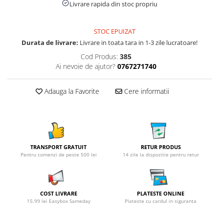
Livrare rapida din stoc propriu
STOC EPUIZAT
Durata de livrare:
Livrare in toata tara in 1-3 zile lucratoare!
Cod Produs:
385
Ai nevoie de ajutor?
0767271740
Adauga la Favorite
Cere informatii
TRANSPORT GRATUIT
RETUR PRODUS
Pentru comenzi de peste 500 lei
14 zile la dispozitie pentru retur
COST LIVRARE
PLATESTE ONLINE
15.99 lei Easybox Sameday
Plateste cu cardul in siguranta