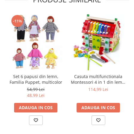
-11%
Set 6 papusi din lemn,
Casuta multifunctionala
Familia Puppet, multicolor
Montessori 4 in 1 din lemn,
23x16 cm
54,99 Lei
114,99 Lei
48,99 Lei
ADAUGA IN COS
ADAUGA IN COS