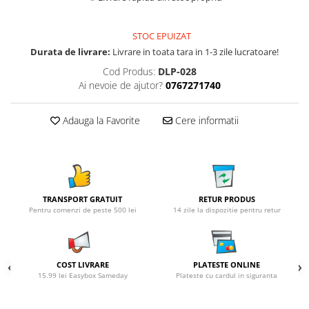
STOC EPUIZAT
Durata de livrare:
Livrare in toata tara in 1-3 zile lucratoare!
Cod Produs:
DLP-028
Ai nevoie de ajutor?
0767271740
Adauga la Favorite
Cere informatii
TRANSPORT GRATUIT
RETUR PRODUS
Pentru comenzi de peste 500 lei
14 zile la dispozitie pentru retur
COST LIVRARE
PLATESTE ONLINE
15.99 lei Easybox Sameday
Plateste cu cardul in siguranta