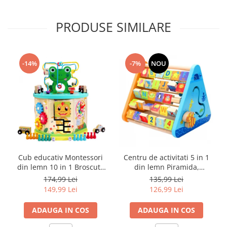
PRODUSE SIMILARE
-14%
-7%
NOU
Cub educativ Montessori
Centru de activitati 5 in 1
din lemn 10 in 1 Broscuta
din lemn Piramida,
cu masinute si joc pescuit,
Numaratoare, multicolor
174,99 Lei
135,99 Lei
multicolor
149,99 Lei
126,99 Lei
ADAUGA IN COS
ADAUGA IN COS