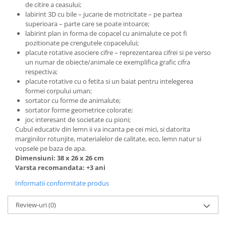
de citire a ceasului;
labirint 3D cu bile – jucarie de motricitate – pe partea
superioara – parte care se poate intoarce;
labirint plan in forma de copacel cu animalute ce pot fi
pozitionate pe crengutele copacelului;
placute rotative asociere cifre – reprezentarea cifrei si pe verso
un numar de obiecte/animale ce exemplifica grafic cifra
respectiva;
placute rotative cu o fetita si un baiat pentru intelegerea
formei corpului uman;
sortator cu forme de animalute;
sortator forme geometrice colorate;
joc interesant de societate cu pioni;
Cubul educativ din lemn ii va incanta pe cei mici, si datorita
marginilor rotunjite, materialelor de calitate, eco, lemn natur si
vopsele pe baza de apa.
Dimensiuni: 38 x 26 x 26 cm
Varsta recomandata: +3 ani
Informatii conformitate produs
Review-uri
(0)