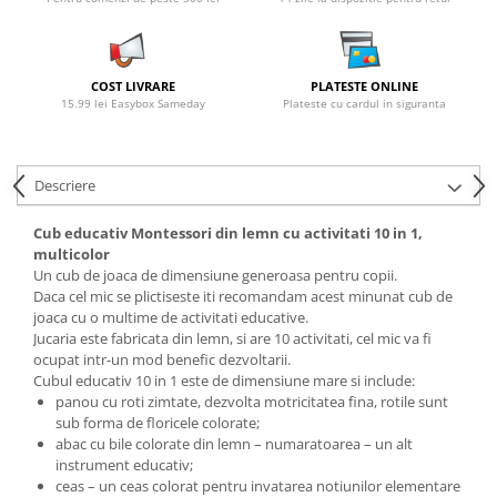
COST LIVRARE
PLATESTE ONLINE
15.99 lei Easybox Sameday
Plateste cu cardul in siguranta
Descriere
Cub educativ Montessori din lemn cu activitati 10 in 1,
multicolor
Un cub de joaca de dimensiune generoasa pentru copii.
Daca cel mic se plictiseste iti recomandam acest minunat cub de
joaca cu o multime de activitati educative.
Jucaria este fabricata din lemn, si are 10 activitati, cel mic va fi
ocupat intr-un mod benefic dezvoltarii.
Cubul educativ 10 in 1 este de dimensiune mare si include:
panou cu roti zimtate, dezvolta motricitatea fina, rotile sunt
sub forma de floricele colorate;
abac cu bile colorate din lemn – numaratoarea – un alt
instrument educativ;
ceas – un ceas colorat pentru invatarea notiunilor elementare