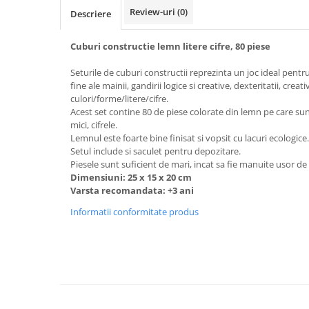
Review-uri
(0)
Descriere
Cuburi constructie lemn litere cifre, 80 piese
Seturile de cuburi constructii reprezinta un joc ideal pentru
fine ale mainii, gandirii logice si creative, dexteritatii, creat
culori/forme/litere/cifre.
Acest set contine 80 de piese colorate din lemn pe care sunt
mici, cifrele.
Lemnul este foarte bine finisat si vopsit cu lacuri ecologice.
Setul include si saculet pentru depozitare.
Piesele sunt suficient de mari, incat sa fie manuite usor de 
Dimensiuni: 25 x 15 x 20 cm
Varsta recomandata: +3 ani
Informatii conformitate produs