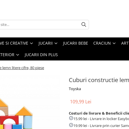
VE SI CREATIVE
JUCARII
JUCARII BEBE
CRACIUN
ART
XTERIOR
JUCARII DIN PLUS
 lemn litere cifre, 80 piese
Cuburi constructie lemn
Toyska
109,99 Lei
Costuri de livrare & Beneficii cli
15.99 lei - Livrare in locker Eas
19.99 lei - Livrare prin curier Sa