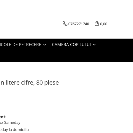
0767271740
0,00
ICOLE DE PETRECERE
CAMERA COPILULUI
 litere cifre, 80 piese
ent:
ybox Sameday
meday la domiciliu