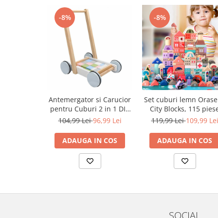
-8%
-8%
Antemergator si Carucior
Set cuburi lemn Orase
pentru Cuburi 2 in 1 DIY
City Blocks, 115 pies
din Lemn, 20 cuburi,
104,99 Lei
96,99 Lei
119,99 Lei
109,99 Le
Nontoxic, Multicolor
ADAUGA IN COS
ADAUGA IN COS
SOCIAL