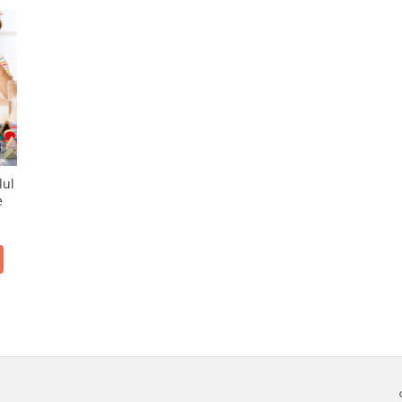
lul
e
i