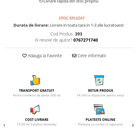
Livrare rapida din stoc propriu
STOC EPUIZAT
Durata de livrare:
Livrare in toata tara in 1-3 zile lucratoare!
Cod Produs:
393
Ai nevoie de ajutor?
0767271740
Adauga la Favorite
Cere informatii
TRANSPORT GRATUIT
RETUR PRODUS
Pentru comenzi de peste 500 lei
14 zile la dispozitie pentru retur
COST LIVRARE
PLATESTE ONLINE
15.99 lei Easybox Sameday
Plateste cu cardul in siguranta