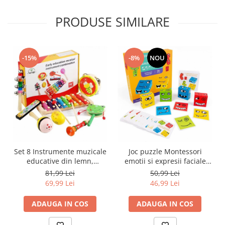
PRODUSE SIMILARE
-15%
-8%
NOU
Set 8 Instrumente muzicale
Joc puzzle Montessori
educative din lemn,
emotii si expresii faciale
multicolor
cuburi din lemn, multicolor
81,99 Lei
50,99 Lei
69,99 Lei
46,99 Lei
ADAUGA IN COS
ADAUGA IN COS