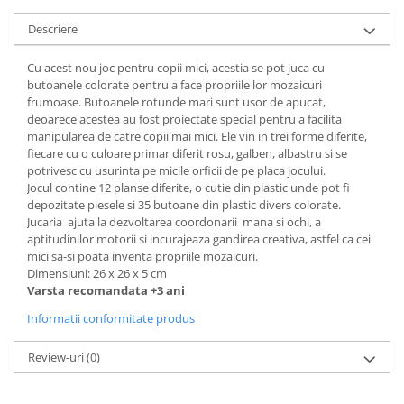
Descriere
Cu acest nou joc pentru copii mici, acestia se pot juca cu
butoanele colorate pentru a face propriile lor mozaicuri
frumoase. Butoanele rotunde mari sunt usor de apucat,
deoarece acestea au fost proiectate special pentru a facilita
manipularea de catre copii mai mici. Ele vin in trei forme diferite,
fiecare cu o culoare primar diferit rosu, galben, albastru si se
potrivesc cu usurinta pe micile orficii de pe placa jocului.
Jocul contine 12 planse diferite, o cutie din plastic unde pot fi
depozitate piesele si 35 butoane din plastic divers colorate.
Jucaria ajuta la dezvoltarea coordonarii mana si ochi, a
aptitudinilor motorii si incurajeaza gandirea creativa, astfel ca cei
mici sa-si poata inventa propriile mozaicuri.
Dimensiuni: 26 x 26 x 5 cm
Varsta recomandata +3 ani
Informatii conformitate produs
Review-uri
(0)