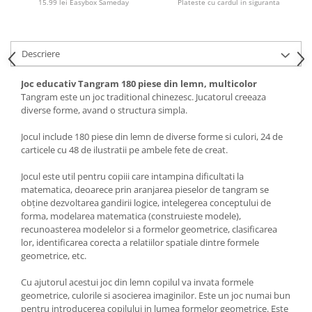
15.99 lei Easybox Sameday
Plateste cu cardul in siguranta
Descriere
Joc educativ Tangram 180 piese din lemn, multicolor
Tangram este un joc traditional chinezesc. Jucatorul creeaza
diverse forme, avand o structura simpla.
Jocul include 180 piese din lemn de diverse forme si culori, 24 de
carticele cu 48 de ilustratii pe ambele fete de creat.
Jocul este util pentru copiii care intampina dificultati la
matematica, deoarece prin aranjarea pieselor de tangram se
obține dezvoltarea gandirii logice, intelegerea conceptului de
forma, modelarea matematica (construieste modele),
recunoasterea modelelor si a formelor geometrice, clasificarea
lor, identificarea corecta a relatiilor spatiale dintre formele
geometrice, etc.
Cu ajutorul acestui joc din lemn copilul va invata formele
geometrice, culorile si asocierea imaginilor. Este un joc numai bun
pentru introducerea copilului in lumea formelor geometrice. Este