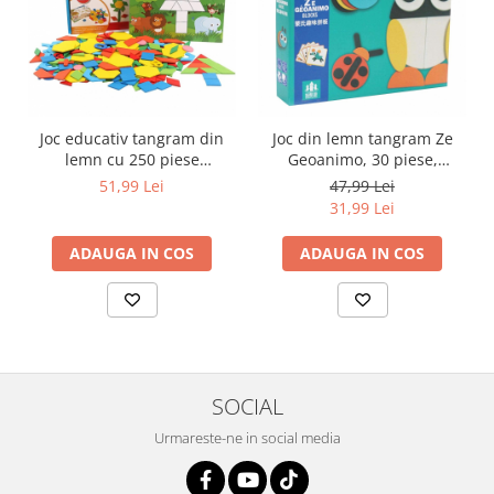
Joc educativ tangram din
Joc din lemn tangram Ze
lemn cu 250 piese
Geoanimo, 30 piese,
geometrice multicolore si
multicolor
51,99 Lei
47,99 Lei
cifre, multicolor
31,99 Lei
ADAUGA IN COS
ADAUGA IN COS
SOCIAL
Urmareste-ne in social media