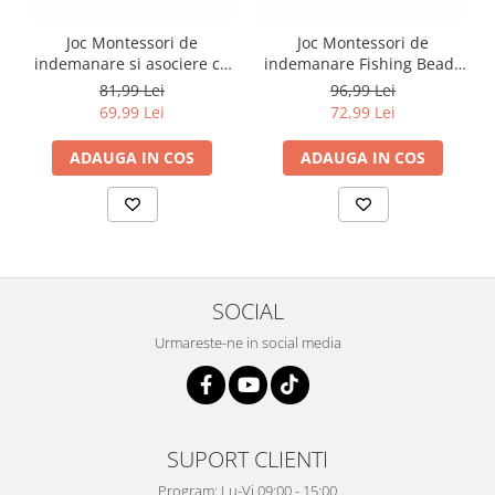
Joc Montessori de
Joc Montessori de
indemanare si asociere cu
indemanare Fishing Beads
bile din lemn Curcubeu
4 in 1, multicolor
81,99 Lei
96,99 Lei
Rainbow Clip, multicolor
69,99 Lei
72,99 Lei
ADAUGA IN COS
ADAUGA IN COS
SOCIAL
Urmareste-ne in social media
SUPORT CLIENTI
Program: Lu-Vi 09:00 - 15:00