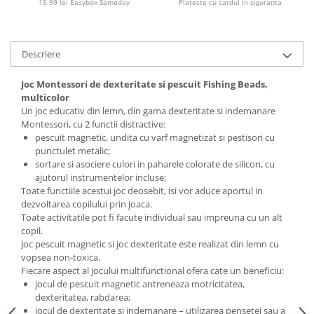
15.99 lei Easybox Sameday
Plateste cu cardul in siguranta
Descriere
Joc Montessori de dexteritate si pescuit Fishing Beads,
multicolor
Un joc educativ din lemn, din gama dexteritate si indemanare
Montessori, cu 2 functii distractive:
pescuit magnetic, undita cu varf magnetizat si pestisori cu
punctulet metalic;
sortare si asociere culori in paharele colorate de silicon, cu
ajutorul instrumentelor incluse;
Toate functiile acestui joc deosebit, isi vor aduce aportul in
dezvoltarea copilului prin joaca.
Toate activitatile pot fi facute individual sau impreuna cu un alt
copil.
Joc pescuit magnetic si joc dexteritate este realizat din lemn cu
vopsea non-toxica.
Fiecare aspect al jocului multifunctional ofera cate un beneficiu:
jocul de pescuit magnetic antreneaza motricitatea,
dexteritatea, rabdarea;
jocul de dexteritate si indemanare – utilizarea pensetei sau a