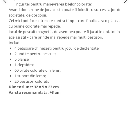
linguritei pentru manevrarea bilelor colorate;
Avand doua zone de joc, acesta poate fi folosit cu succes ca joc de
societate, de doi copii.
Cei mici pot face intrecere contra-timp – care finalizeaza o plansa
cu buline colorate mai repede.
Jocul de pescuit magnetic, de asemnea poate fi jucat in doi, tot in
acelasi stil – care prinde mai repede mai multi pestisori.
Include:
4 betisoare chinezesti pentru jocul de dexteritate;
2 undite pentru pescuit;
5 planse;
1 clepsidra;
60 bilute colorate din lemn;
1 suport din lemn;
20 pestisori colorati;
Dimensiune: 32 x 5 x 23 cm
Varsta recomandata: +3 ani