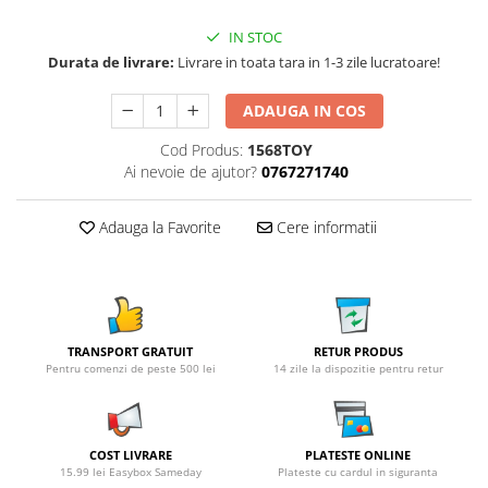
IN STOC
Durata de livrare:
Livrare in toata tara in 1-3 zile lucratoare!
ADAUGA IN COS
Cod Produs:
1568TOY
Ai nevoie de ajutor?
0767271740
Adauga la Favorite
Cere informatii
TRANSPORT GRATUIT
RETUR PRODUS
Pentru comenzi de peste 500 lei
14 zile la dispozitie pentru retur
COST LIVRARE
PLATESTE ONLINE
15.99 lei Easybox Sameday
Plateste cu cardul in siguranta