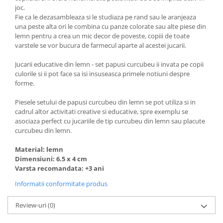
joc.
Fie ca le dezasambleaza si le studiaza pe rand sau le aranjeaza
una peste alta ori le combina cu panze colorate sau alte piese din
lemn pentru a crea un mic decor de poveste, copiii de toate
varstele se vor bucura de farmecul aparte al acestei jucarii.
Jucarii educative din lemn - set papusi curcubeu ii invata pe copii
culorile si ii pot face sa isi insuseasca primele notiuni despre
forme.
Piesele setului de papusi curcubeu din lemn se pot utiliza si in
cadrul altor activitati creative si educative, spre exemplu se
asociaza perfect cu jucariile de tip curcubeu din lemn sau placute
curcubeu din lemn.
Material: lemn
Dimensiuni: 6.5 x 4 cm
Varsta recomandata: +3 ani
Informatii conformitate produs
Review-uri
(0)