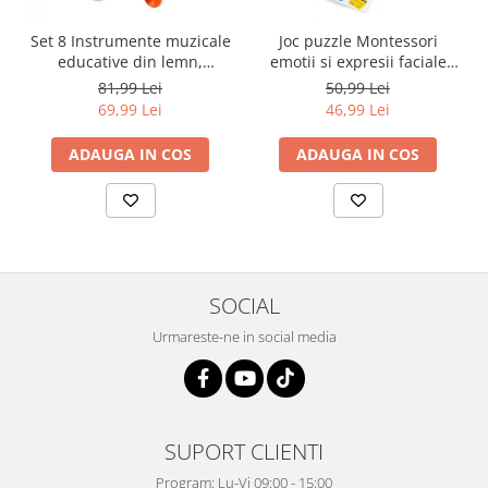
Set 8 Instrumente muzicale
Joc puzzle Montessori
educative din lemn,
emotii si expresii faciale
multicolor
cuburi din lemn, multicolor
81,99 Lei
50,99 Lei
69,99 Lei
46,99 Lei
ADAUGA IN COS
ADAUGA IN COS
SOCIAL
Urmareste-ne in social media
SUPORT CLIENTI
Program: Lu-Vi 09:00 - 15:00