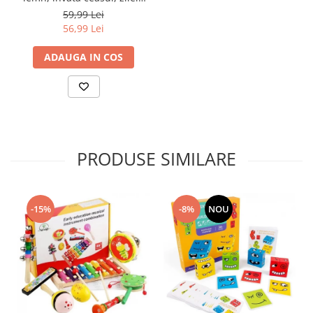
lunii, saptamanile
59,99 Lei
56,99 Lei
ADAUGA IN COS
PRODUSE SIMILARE
-15%
-8%
NOU