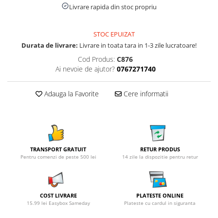
Livrare rapida din stoc propriu
STOC EPUIZAT
Durata de livrare:
Livrare in toata tara in 1-3 zile lucratoare!
Cod Produs:
C876
Ai nevoie de ajutor?
0767271740
Adauga la Favorite
Cere informatii
TRANSPORT GRATUIT
RETUR PRODUS
Pentru comenzi de peste 500 lei
14 zile la dispozitie pentru retur
COST LIVRARE
PLATESTE ONLINE
15.99 lei Easybox Sameday
Plateste cu cardul in siguranta