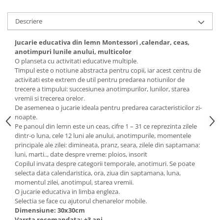
Descriere
Jucarie educativa din lemn Montessori ,calendar, ceas,
anotimpuri lunile anului, multicolor
O planseta cu activitati educative multiple.
Timpul este o notiune abstracta pentru copii, iar acest centru de
activitati este extrem de util pentru predarea notiunilor de
trecere a timpului: succesiunea anotimpurilor, lunilor, starea
vremii si trecerea orelor.
De asemenea o jucarie ideala pentru predarea caracteristicilor zi-
noapte.
Pe panoul din lemn este un ceas, cifre 1 – 31 ce reprezinta zilele
dintr-o luna, cele 12 luni ale anului, anotimpurile, momentele
principale ale zilei: dimineata, pranz, seara, zilele din saptamana:
luni, marti.., date despre vreme: ploios, insorit
Copilul invata despre categorii temporale, anotimuri. Se poate
selecta data calendaristica, ora, ziua din saptamana, luna,
momentul zilei, anotimpul, starea vremii.
O jucarie educativa in limba engleza.
Selectia se face cu ajutorul chenarelor mobile.
Dimensiune: 30x30cm
Varsta recomandata: +3 ani