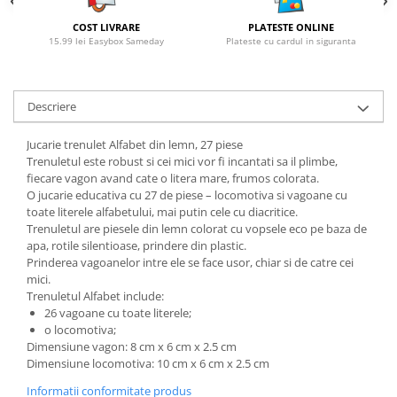
COST LIVRARE
PLATESTE ONLINE
15.99 lei Easybox Sameday
Plateste cu cardul in siguranta
Descriere
Jucarie trenulet Alfabet din lemn, 27 piese
Trenuletul este robust si cei mici vor fi incantati sa il plimbe,
fiecare vagon avand cate o litera mare, frumos colorata.
O jucarie educativa cu 27 de piese – locomotiva si vagoane cu
toate literele alfabetului, mai putin cele cu diacritice.
Trenuletul are piesele din lemn colorat cu vopsele eco pe baza de
apa, rotile silentioase, prindere din plastic.
Prinderea vagoanelor intre ele se face usor, chiar si de catre cei
mici.
Trenuletul Alfabet include:
26 vagoane cu toate literele;
o locomotiva;
Dimensiune vagon: 8 cm x 6 cm x 2.5 cm
Dimensiune locomotiva: 10 cm x 6 cm x 2.5 cm
Informatii conformitate produs