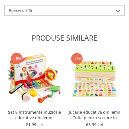
Review-uri
(0)
PRODUSE SIMILARE
-15%
-17%
Set 8 Instrumente muzicale
Jucarie educativa din lemn
educative din lemn,
Cutia pentru sortare in
multicolor
limba Romana si Engleza,
81,99 Lei
65,99 Lei
90 de piese