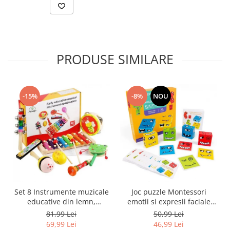
PRODUSE SIMILARE
-15%
-8%
NOU
Set 8 Instrumente muzicale
Joc puzzle Montessori
educative din lemn,
emotii si expresii faciale
multicolor
cuburi din lemn, multicolor
81,99 Lei
50,99 Lei
69,99 Lei
46,99 Lei