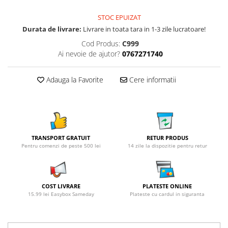
STOC EPUIZAT
Durata de livrare:
Livrare in toata tara in 1-3 zile lucratoare!
Cod Produs:
C999
Ai nevoie de ajutor?
0767271740
Adauga la Favorite
Cere informatii
TRANSPORT GRATUIT
RETUR PRODUS
Pentru comenzi de peste 500 lei
14 zile la dispozitie pentru retur
COST LIVRARE
PLATESTE ONLINE
15.99 lei Easybox Sameday
Plateste cu cardul in siguranta