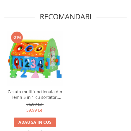
RECOMANDARI
-21%
Casuta multifunctionala din
lemn 5 in 1 cu sortator,
multicolor
75,99 Lei
59,99 Lei
ADAUGA IN COS