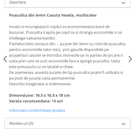
Descriere
Pusculita din lemn Casuta Vesela, multicolor
Invata si incurajeaza-ti copilul sa economiseasca banii de
buzunar. Pusculita il ajuta pe copil sa-si stranga economiile si sa
inteleaga valoarea banilor.
Pachetul este compus din: – jucarie din lemn cu rolul de pusculita,
pentru economiile celor mici;- prin gaurile disponibile pe
acoperisul casutei se introduc monezile iar in partea de jos are o
usita prin care se scot economiile fara a sparge pusculita. Usita
este prevazuta cu un lacatel si cheie.
De asemenea, aceasta jucarie de tip pusculita poate fi utilizata si
pe post de jucarie cutia permanentei.
Dezvolta imaginatia si indemnarea.
Dimensiune: 19.5 x 16.5 x 18 cm
Varsta recomandata: +3 ani
Informatii conformitate produs
Review-uri
(0)