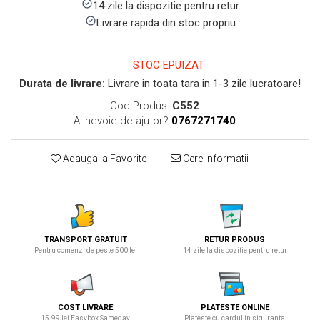
14 zile la dispozitie pentru retur
Livrare rapida din stoc propriu
STOC EPUIZAT
Durata de livrare:
Livrare in toata tara in 1-3 zile lucratoare!
Cod Produs:
C552
Ai nevoie de ajutor?
0767271740
Adauga la Favorite
Cere informatii
TRANSPORT GRATUIT
RETUR PRODUS
Pentru comenzi de peste 500 lei
14 zile la dispozitie pentru retur
COST LIVRARE
PLATESTE ONLINE
15.99 lei Easybox Sameday
Plateste cu cardul in siguranta