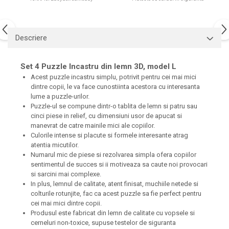
Descriere
Set 4 Puzzle Incastru din lemn 3D, model L
Acest puzzle incastru simplu, potrivit pentru cei mai mici
dintre copii, le va face cunostiinta acestora cu interesanta
lume a puzzle-urilor.
Puzzle-ul se compune dintr-o tablita de lemn si patru sau
cinci piese in relief, cu dimensiuni usor de apucat si
manevrat de catre mainile mici ale copiilor.
Culorile intense si placute si formele interesante atrag
atentia micutilor.
Numarul mic de piese si rezolvarea simpla ofera copiilor
sentimentul de succes si ii motiveaza sa caute noi provocari
si sarcini mai complexe.
In plus, lemnul de calitate, atent finisat, muchiile netede si
colturile rotunjite, fac ca acest puzzle sa fie perfect pentru
cei mai mici dintre copii.
Produsul este fabricat din lemn de calitate cu vopsele si
cerneluri non-toxice, supuse testelor de siguranta