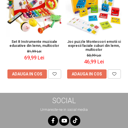
Set 8 Instrumente muzicale
Joc puzzle Montessori emotii si
educative din lemn, multicolor
expresii faciale cuburi din lemn,
multicolor
81,99 Lei
50,99 Lei
69,99 Lei
46,99 Lei
ADAUGA IN COS
ADAUGA IN COS
SOCIAL
Urmareste-ne in social media