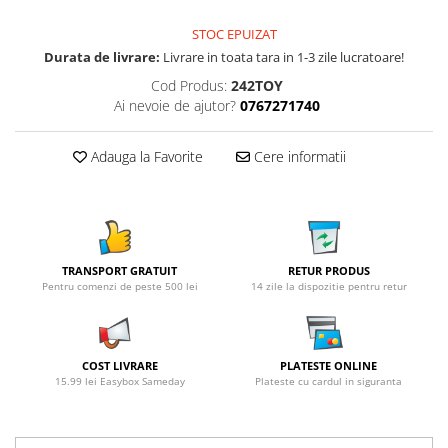
STOC EPUIZAT
Durata de livrare:
Livrare in toata tara in 1-3 zile lucratoare!
Cod Produs:
242TOY
Ai nevoie de ajutor?
0767271740
Adauga la Favorite
Cere informatii
TRANSPORT GRATUIT
RETUR PRODUS
Pentru comenzi de peste 500 lei
14 zile la dispozitie pentru retur
COST LIVRARE
PLATESTE ONLINE
15.99 lei Easybox Sameday
Plateste cu cardul in siguranta