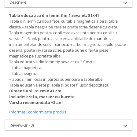
Descriere
Tabla educativa din lemn 3 in 1 sevalet, 81x41
Tabla din lemn cu doua fete, cu tabla magnetica alba si tabla
clasica – tabla neagra pe care se poate scrie/desena cu creta.
Tabla magentica pentru copii este excelenta pentru copii cu
varsta 2 – 6 ani, pentru a-si exersa abilitatile de manuire a
instrumentelor de scris – carioca, marker magnetic, copilul poate
desena, poate invata sa scrie, poate pune diferite piese
magnetice pe suprafata alba.
Tabla educativa din lemn tip sevalet cu 3 functii:
– tabla magnetica;
– tabla neagra;
– abac si mini ceas in partea superioara a tablei albe;
Tabla educativa este pliabila si poate fi usor depozitata.
Dimensiuni: 81 cm x 41 cm
Include: creta, marker cu burete
Varsta recomandata +3 ani
Informatii conformitate produs
Review-uri
(0)