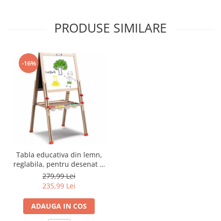
PRODUSE SIMILARE
-16%
Tabla educativa din lemn,
reglabila, pentru desenat si
scris, 2 fete, tip sevalet, 148
279,99 Lei
cm
235,99 Lei
ADAUGA IN COS