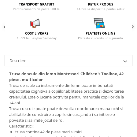
TRANSPORT GRATUIT
RETUR PRODUS
Pentru comenzi de peste 500 lei
14 zile la dispozitie pentru retur
COST LIVRARE
PLATESTE ONLINE
15.99 lei Easybox Sameday
Plateste cu cardul in siguranta
Descriere
Trusa de scule din lemn Montessori Children's Toolbox, 42
piese, multicolor
Trusa de scule cu instrumente din lemn poate imbunatati
capacitatea cognitiva a copiilor,abilitatea practica si dezvoltarea
creierului. Este o jucarie potrivita pentru manutele copiilor de la
+4 ani.
Trusa cu scule poate poate dezvolta coordonarea mana-ochi si
abilitatile de construire a copiilor,incurajandu-i sa initieze o
poveste si sa imite jocul de rol.
Caracteristici :
trusa contine 42 de piese mari si mici