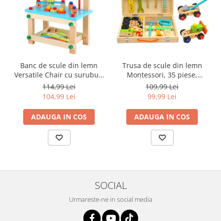
Banc de scule din lemn
Trusa de scule din lemn
Versatile Chair cu suruburi
Montessori, 35 piese,
de asamblat, 58 piese,
multicolor
114,99 Lei
109,99 Lei
multicolor
104,99 Lei
99,99 Lei
ADAUGA IN COS
ADAUGA IN COS
SOCIAL
Urmareste-ne in social media