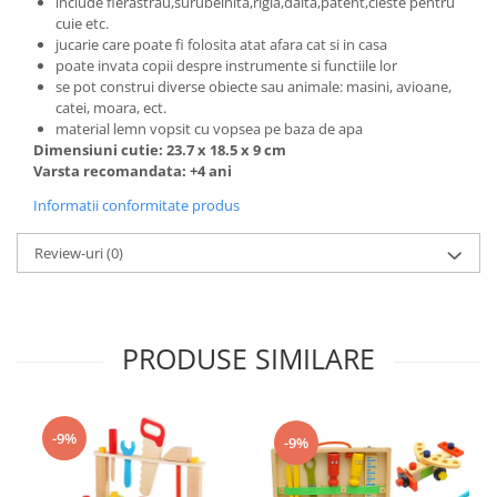
include fierastrau,surubelnita,rigla,dalta,patent,cleste pentru
cuie etc.
jucarie care poate fi folosita atat afara cat si in casa
poate invata copii despre instrumente si functiile lor
se pot construi diverse obiecte sau animale: masini, avioane,
catei, moara, ect.
material lemn vopsit cu vopsea pe baza de apa
Dimensiuni cutie: 23.7 x 18.5 x 9 cm
Varsta recomandata: +4 ani
Informatii conformitate produs
Review-uri
(0)
PRODUSE SIMILARE
-9%
-9%