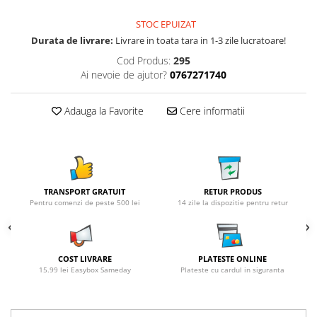
STOC EPUIZAT
Durata de livrare:
Livrare in toata tara in 1-3 zile lucratoare!
Cod Produs:
295
Ai nevoie de ajutor?
0767271740
Adauga la Favorite
Cere informatii
TRANSPORT GRATUIT
RETUR PRODUS
Pentru comenzi de peste 500 lei
14 zile la dispozitie pentru retur
COST LIVRARE
PLATESTE ONLINE
15.99 lei Easybox Sameday
Plateste cu cardul in siguranta