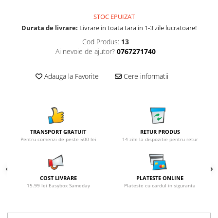
STOC EPUIZAT
Durata de livrare:
Livrare in toata tara in 1-3 zile lucratoare!
Cod Produs:
13
Ai nevoie de ajutor?
0767271740
Adauga la Favorite
Cere informatii
TRANSPORT GRATUIT
RETUR PRODUS
Pentru comenzi de peste 500 lei
14 zile la dispozitie pentru retur
COST LIVRARE
PLATESTE ONLINE
15.99 lei Easybox Sameday
Plateste cu cardul in siguranta