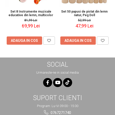
Set 8 Instrumente muzicale
Set 50 papusi de pictat din lemn
educative din lemn, multicolor
natur, Peg Doll
81,99 Lei
52,99 Lei
69,99 Lei
47,99 Lei
ADAUGA IN COS
ADAUGA IN COS
SOCIAL
Urmareste-ne in social media
SUPORT CLIENTI
Program: Lu-Vi 09:00 - 15:00
0767271740