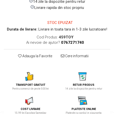
14 zile la dispozitie pentru retur
Livrare rapida din stoc propriu
STOC EPUIZAT
Durata de livrare:
Livrare in toata tara in 1-3 zile lucratoare!
Cod Produs:
459TOY
Ai nevoie de ajutor?
0767271740
Adauga la Favorite
Cere informatii
TRANSPORT GRATUIT
RETUR PRODUS
Pentru comenzi de peste 500 lei
14 zile la dispozitie pentru retur
COST LIVRARE
PLATESTE ONLINE
15.99 lei Easybox Sameday
Plateste cu cardul in siguranta